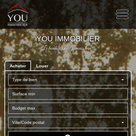
YOU IMMOBILIER
Le bonheur n'est jamais loin...
Acheter
Louer
Type de bien
Ville/Code postal