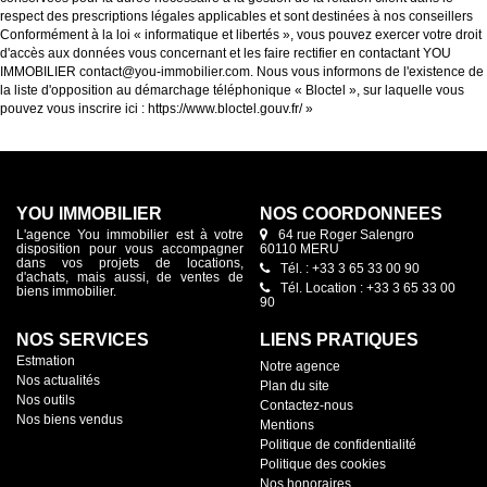
respect des prescriptions légales applicables et sont destinées à nos conseillers
Conformément à la loi « informatique et libertés », vous pouvez exercer votre droit
d'accès aux données vous concernant et les faire rectifier en contactant YOU
IMMOBILIER contact@you-immobilier.com. Nous vous informons de l'existence de
la liste d'opposition au démarchage téléphonique « Bloctel », sur laquelle vous
pouvez vous inscrire ici :
https://www.bloctel.gouv.fr/
»
YOU IMMOBILIER
NOS COORDONNÉES
L'agence You immobilier est à votre
64 rue Roger Salengro
disposition pour vous accompagner
60110 MERU
dans vos projets de locations,
Tél. : +33 3 65 33 00 90
d'achats, mais aussi, de ventes de
Tél. Location : +33 3 65 33 00
biens immobilier.
90
NOS SERVICES
LIENS PRATIQUES
Estmation
Notre agence
Nos actualités
Plan du site
Nos outils
Contactez-nous
Nos biens vendus
Mentions
Politique de confidentialité
Politique des cookies
Nos honoraires