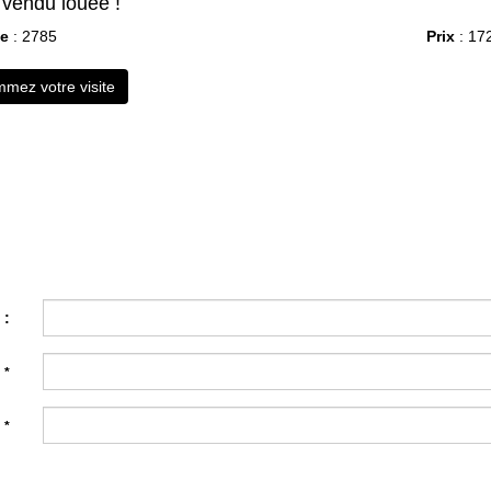
vendu louée !
ce
: 2785
Prix
: 17
mez votre visite
 :
:
*
:
*