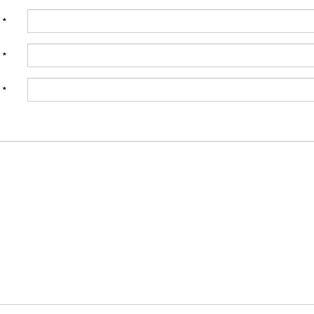
:
*
:
*
:
*