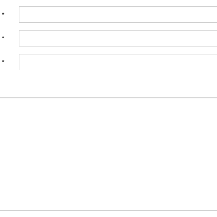
:
*
:
*
:
*