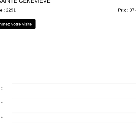
 SAINTE GENEVIEVE
ce
: 2291
Prix
: 97
mez votre visite
 :
:
*
:
*