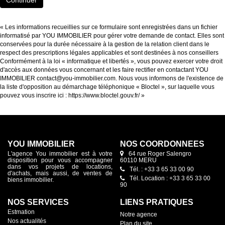
Continuer
« Les informations recueillies sur ce formulaire sont enregistrées dans un fichier
informatisé par YOU IMMOBILIER pour gérer votre demande de contact. Elles sont
conservées pour la durée nécessaire à la gestion de la relation client dans le
respect des prescriptions légales applicables et sont destinées à nos conseillers
Conformément à la loi « informatique et libertés », vous pouvez exercer votre droit
d'accès aux données vous concernant et les faire rectifier en contactant YOU
IMMOBILIER contact@you-immobilier.com. Nous vous informons de l'existence de
la liste d'opposition au démarchage téléphonique « Bloctel », sur laquelle vous
pouvez vous inscrire ici :
https://www.bloctel.gouv.fr/
»
YOU IMMOBILIER
NOS COORDONNÉES
L'agence You immobilier est à votre
64 rue Roger Salengro
disposition pour vous accompagner
60110 MERU
dans vos projets de locations,
Tél. : +33 3 65 33 00 90
d'achats, mais aussi, de ventes de
Tél. Location : +33 3 65 33 00
biens immobilier.
90
NOS SERVICES
LIENS PRATIQUES
Estmation
Notre agence
Nos actualités
Plan du site