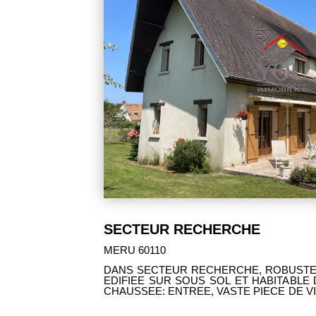
399 000 €
SAINTE GENEVIEVE 60730
DITIONNELLE
PROCHE AXES RAPIDES, COQUET
D. AU REZ DE
POTENTIEL ET HABITABLE DE PLAIN-PIED
INEE INSERT,
VIE AVEC CHEMINEE INSERT, CUISI
MBRE, SALLE
CHAMBRE, BUREAU, SALLE D'EAU,
 BAINS, WC.
L'ETAGE. CAVE, GARAGE ET DEPEND