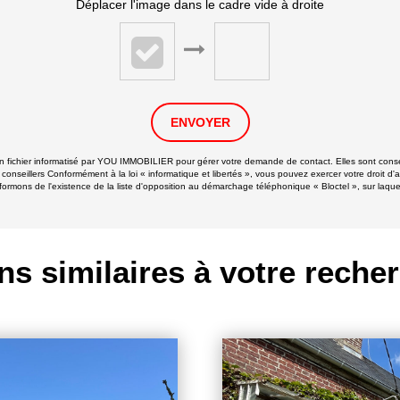
Déplacer l'image dans le cadre vide à droite
ENVOYER
 un fichier informatisé par YOU IMMOBILIER pour gérer votre demande de contact. Elles sont conser
 conseillers Conformément à la loi « informatique et libertés », vous pouvez exercer votre droit d'
ns de l'existence de la liste d'opposition au démarchage téléphonique « Bloctel », sur laquell
ns similaires à votre reche