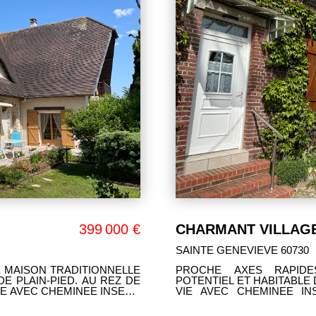
CHARMANT VILLAGE A 5 MIN DE SAINTE GENEVIEVSAINTE GENEVIEVE
243 500 €
Maison vendu louée 
ANDEVILLE 60570
TE LONGERE AU FORT
ANDEVILLE. CHARMANT
: ENTREE, BELLE PIECE DE
GOÛT (vendu louée 980€ p
NE INDEPENDANTE, VASTE
AMENAGEE ET EQUIPEE, 
 WC. GRAND GRENIER A
UNE CHAMBRE, SALLE D
ANCE. RAVISSANT JARDIN