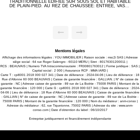
TRADITIONNELLE EDIFIEE SUR SOUS SOL ET HABITABLE
DE PLAIN-PIED. AU REZ DE CHAUSSEE: ENTREE, VASTE
PIECE DE VIE AVEC CHEMINEE INSERT, BELLE CUISINE
AMENAGEE DINATOIRE, UNE CHAMBRE, SALLE D'EAU,
WC. AU 1ER ETAGE: 4 CHAMBRES, SALLE DE BAINS, WC.
GARAGE SUPPLEMENTAIRE DE + DE 45 M², CHALET.
GRANDE TERRASSE DONNANT SUR UN TERRAIN
PAYSAGE ET BIEN CLOS DE 2500 M². SES ATOUTS: SON
CHARME ET SES BEAUX VOLUMES, ELLE EST
LUMINEUSE ET TRES BIEN ENTRETENUE !
Mentions légales
Affichage des informations légales : YOU IMMOBILIER | Raison sociale : msc2i SAS | Adresse
siège social : 64 rue Roger Salengro - 60110 MERU | Siret : 80176301200011 |
RCS : BEAUVAIS | Numero TVA Intracommunautaire : FR30801763012 | Forme juridique : SAS |
Capital social : 2 000 | Assurance RCP : MMA IARD |
Carte T : cpi6001 2018 000 027 341 | Date de délivrance : 2024-04-06 | Lieu de délivrance : 18
Rue d'Allonne 60 000 BEAUVAIS | Caisse de garantie financière : GALLIAN. | N° de caisse de
garantie : NC | Adresse caisse de garantie : 89 rue de La Boëtie - 75008 PARIS | Montant de la
garantie financière : 120 000 | Carte G : cpi6001 2018 000 027 341 | Date de délivrance : 2024-
04-06 | Lieu de délivrance : 18 Rue d'Allonne 60 000 BEAUVAIS | Caisse de garantie financière
: GALLIAN | N° de caisse de garantie : NC | Adresse caisse de garantie : 89 rue de La Boëtie -
75008 PARIS | Montant de la garantie financière : 120 000 | Nom du médiateur : anm-conso |
Adresse du médiateur : 62, rue Tiquetonne, 75002 PARIS | Adresse du site :
www.anm-
conso.com
| Date d'obtention du label : 06/10/2017
Entreprise juridiquement et financièrement indépendante