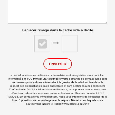
Déplacer l'image dans le cadre vide à droite
ENVOYER
« Les informations recueillies sur ce formulaire sont enregistrées dans un fichier
informatisé par YOU IMMOBILIER pour gérer votre demande de contact. Elles sont
conservées pour la durée nécessaire à la gestion de la relation client dans le
respect des prescriptions légales applicables et sont destinées à nos conseillers
Conformément à la loi « informatique et libertés », vous pouvez exercer votre droit
d'accès aux données vous concernant et les faire rectifier en contactant YOU
IMMOBILIER contact@you-immobilier.com. Nous vous informons de l'existence de la
liste d'opposition au démarchage téléphonique « Bloctel », sur laquelle vous
pouvez vous inscrire ici :
https://www.bloctel.gouv.fr/
»