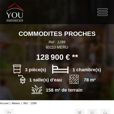
COMMODITES PROCHES
Réf : 1289
60110 MERU
128 900 €
**
3 pièce(s)
1 chambre(s)
1 salle(s) d'eau
78 m²
158 m² de terrain
Accueil
Maison
Ref. : 1289