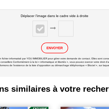
Déplacer l'image dans le cadre vide à droite
ENVOYER
 un fichier informatisé par YOU IMMOBILIER pour gérer votre demande de contact. Elles sont conser
 conseillers Conformément à la loi « informatique et libertés », vous pouvez exercer votre droit d'
ns de l'existence de la liste d'opposition au démarchage téléphonique « Bloctel », sur laquell
ns similaires à votre reche