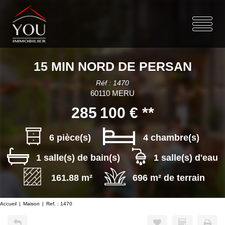
15 MIN NORD DE PERSAN
Réf : 1470
60110 MERU
285 100 €
**
6 pièce(s)
4 chambre(s)
1 salle(s) de bain(s)
1 salle(s) d'eau
161.88 m²
696 m² de terrain
Accueil
Maison
Ref. : 1470