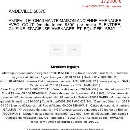
000 €
243 500 
oraires
SAINTE GENEVIEVE 60730
PROCHE AXES RAPIDES, COQUETTE LONGERE AU FOR
AGEE
POTENTIEL ET HABITABLE DE PLAIN-PIED: ENTREE
REE,
BELLE PIECE DE VIE AVEC CHEMINEE INSERT, CUISIN
JOUR
INDEPENDANTE, VASTE CHAMBRE, BUREAU, SALL
ALLE
D'EAU, WC. GRAND GRENIER A L'ETAGE. CAVE, GARAG
 AU-
ET DEPENDANCE. RAVISSANT JARDIN BIEN ENTRETEN
 SES
640 M². SES ATOUTS: LE CHARME DE SES POUTRES
ES!!
APPARENTES, BEAUCOP DE POTENTIEL !
Mentions légales
Affichage des informations légales : YOU IMMOBILIER | Raison sociale : msc2i SAS | Adresse
siège social : 64 rue Roger Salengro - 60110 MERU | Siret : 80176301200011 |
RCS : BEAUVAIS | Numero TVA Intracommunautaire : FR30801763012 | Forme juridique : SAS |
Capital social : 2 000 | Assurance RCP : MMA IARD |
Carte T : cpi6001 2018 000 027 341 | Date de délivrance : 2024-04-06 | Lieu de délivrance : 18
Rue d'Allonne 60 000 BEAUVAIS | Caisse de garantie financière : GALLIAN. | N° de caisse de
garantie : NC | Adresse caisse de garantie : 89 rue de La Boëtie - 75008 PARIS | Montant de la
garantie financière : 120 000 | Carte G : cpi6001 2018 000 027 341 | Date de délivrance : 2024-
04-06 | Lieu de délivrance : 18 Rue d'Allonne 60 000 BEAUVAIS | Caisse de garantie financière
: GALLIAN | N° de caisse de garantie : NC | Adresse caisse de garantie : 89 rue de La Boëtie -
75008 PARIS | Montant de la garantie financière : 120 000 | Nom du médiateur : anm-conso |
Adresse du médiateur : 62, rue Tiquetonne, 75002 PARIS | Adresse du site :
www.anm-
conso.com
| Date d'obtention du label : 06/10/2017
Entreprise juridiquement et financièrement indépendante