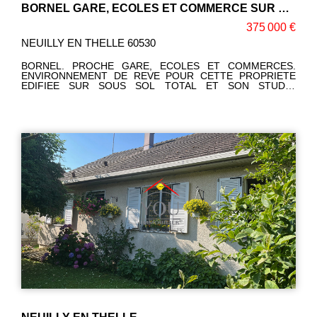
BORNEL GARE, ECOLES ET COMMERCE SUR PLACE
375 000 €
NEUILLY EN THELLE 60530
BORNEL. PROCHE GARE, ECOLES ET COMMERCES.
ENVIRONNEMENT DE REVE POUR CETTE PROPRIETE
EDIFIEE SUR SOUS SOL TOTAL ET SON STUDIO
INDEPENDANT: VASTE ENTREE, SEJOUR DOUBLE AVEC
PLAFOND CATHEDRALE ET POÊLE A BOIS, CUISINE
AMENAGEE ET EQUIPEE SPACIEUSE, BELLE VERANDA, 3
CHAMBRES DONT 2 EN REZ DE CHAUSSEE ET UNE
SUITE PARENTALE A L'ETAGE AVEC SALLE D'EAU +
DRESSING, 2 WC, SALLE D'EAU, BUREAU. TERRAIN
JOLIMENT AMENAGE DE 1700 M². GARAGE, ABRI
VEHICULES ET CUISINE D'ETE. PRESTATIONS DE
QUALITE. Corinne LEFEVRE (EI) RSAC: 980775340
Téléphone: 06 47 93 23 64