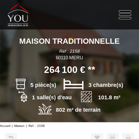
MAISON TRADITIONNELLE
Réf : 2158
60110 MERU
264 100 €
**
5 pièce(s)
3 chambre(s)
1 salle(s) d'eau
101.8 m²
802 m² de terrain
Accueil
Maison
Ref. : 2158