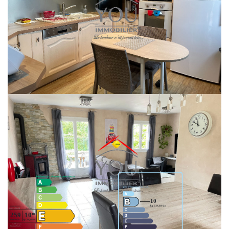
MAISON TRADITIONNELLE ÉDIFIÉE SUR SOUS SOL TOTAL: ENTREE,
VASTE SEJOUR DOUBLE AVEC POÊLE A GRANULES, CUISINE
CONTEMPORAINE AMENAGEE ET EQUIPEE, 3 CHAMBRES DONT 1 EN
REZ DE CHAUSSEE, SALLE D'EAU, WC. GARAGE EN SOUS SOL.
TERRAIN DE 800 M² AVEC TERRASSE SANS VIS A VIS.
SES ATOUTS: ELLE EST IMPECCABLE ET AU CALME !! SOYEZ RAPIDE !
Nos honoraires
Classes DPE/GES