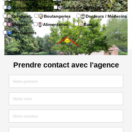
Stations de metro
Salles De Spectacles
Crèches
Boulangeries
Docteurs / Médecins
Musées
Alimentation
Bars
Restaurants
Prendre contact avec l'agence