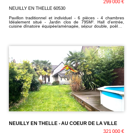
299 000 €
NEUILLY EN THELLE 60530
Pavillon traditionnel et individuel - 6 pièces - 4 chambres
Idéalement situé - Jardin clos de 795M². Hall d'entrée,
cuisine dînatoire équipée/aménagée, séjour double, poêle à
granules, une chambres en rdc, WC, A l'étage : Palier, 3
belles chambres, SDB+WC. Cave totale. Matériaux de
qualité. Stationnements voitures, vaste terrasse, piscine hors
sol, Cabanon de Jardin. Corinne LEFEVRE (EI) RSAC:
980775340 Téléphone: 06 47 93 23 64
NEUILLY EN THELLE - AU COEUR DE LA VILLE
321 000 €