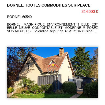
BORNEL. TOUTES COMMODITES SUR PLACE
314 000 €
BORNEL 60540
BORNEL. MAGNIFIQUE ENVIRONNEMENT ! ELLE EST
BELLE NEUVE CONFORTABLE ET MODERNE !! POSEZ
VOS MEUBLES ! Splendide séjour de 48M² et sa cuisine US
équipée/aménagée, baignée de lumière avec accès terrasse
exposée plein Sud ! 3 vraies chambres, salle d'eau/WC,
matériaux de qualité. Jardin avec vue imprenable et clos.
Bon DPE. Une visite s'impose ! Corinne LEFEVRE (EI)
RSAC: 980775340 Téléphone: 06 47 93 23 64