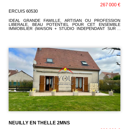
267 000 €
ERCUIS 60530
IDEAL GRANDE FAMILLE, ARTISAN OU PROFESSION
LIBERALE, BEAU POTENTIEL POUR CET ENSEMBLE
IMMOBILIER (MAISON + STUDIO INDEPENDANT SUR 2
NIVEAUX ET GARAGE/ATELIER DE 59M2) POMPE A
CHALEUR +PANNEAUX SOLAIRES. LE TOUT ELEVE SUR
742M² DE JARDIN PAYSAGE A L'BRI DE REGARDS... UNE
BELLE OPPORTUNITE! Corinne LEFEVRE (EI)RSAC:
980775340 Téléphone: 06.47.93 .23.64.
NEUILLY EN THELLE 2MNS