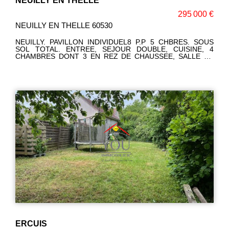
NEUILLY EN THELLE
295 000 €
NEUILLY EN THELLE 60530
NEUILLY. PAVILLON INDIVIDUEL8 P.P 5 CHBRES. SOUS
SOL TOTAL. ENTREE, SEJOUR DOUBLE, CUISINE, 4
CHAMBRES DONT 3 EN REZ DE CHAUSSEE, SALLE DE
JEUX, BUREAU, SALLE D'EAU, 2 WC. GARAGE . TERRAIN
DE 550 M² SECTEUR PRISE. Corinne LEFEVRE (EI) RSAC:
980775340 Téléphone: 06 47 93 23 64
ERCUIS