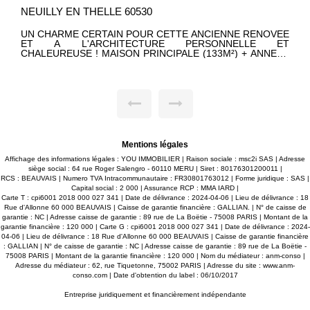
NEUILLY EN THELLE 60530
UN CHARME CERTAIN POUR CETTE ANCIENNE RENOVEE
ET A L'ARCHITECTURE PERSONNELLE ET
CHALEUREUSE ! MAISON PRINCIPALE (133M²) + ANNEXE
INDIVIDUELLE... LE TOUT EDIFIE SUR 417M² DE JARDIN
PAYSAGE AVEC PISCINE HORS SOL ET DEPENDANCE.
NOMBREUSES POSSIBILITES (ARTISANS, PROFESSIONS
LIBERALES, FAMILLE A RECEVOIR OU ENFANT QUI
SOUHAITE SON INDEPENDANCE). Corinne LEFEVRE (E.I)
RSAC 980.775.340 - TEL. 06.47.93.23.64.
Mentions légales
Affichage des informations légales : YOU IMMOBILIER | Raison sociale : msc2i SAS | Adresse
siège social : 64 rue Roger Salengro - 60110 MERU | Siret : 80176301200011 |
RCS : BEAUVAIS | Numero TVA Intracommunautaire : FR30801763012 | Forme juridique : SAS |
Capital social : 2 000 | Assurance RCP : MMA IARD |
Carte T : cpi6001 2018 000 027 341 | Date de délivrance : 2024-04-06 | Lieu de délivrance : 18
Rue d'Allonne 60 000 BEAUVAIS | Caisse de garantie financière : GALLIAN. | N° de caisse de
garantie : NC | Adresse caisse de garantie : 89 rue de La Boëtie - 75008 PARIS | Montant de la
garantie financière : 120 000 | Carte G : cpi6001 2018 000 027 341 | Date de délivrance : 2024-
04-06 | Lieu de délivrance : 18 Rue d'Allonne 60 000 BEAUVAIS | Caisse de garantie financière
: GALLIAN | N° de caisse de garantie : NC | Adresse caisse de garantie : 89 rue de La Boëtie -
75008 PARIS | Montant de la garantie financière : 120 000 | Nom du médiateur : anm-conso |
Adresse du médiateur : 62, rue Tiquetonne, 75002 PARIS | Adresse du site :
www.anm-
conso.com
| Date d'obtention du label : 06/10/2017
Entreprise juridiquement et financièrement indépendante