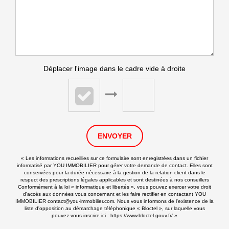
Déplacer l'image dans le cadre vide à droite
ENVOYER
« Les informations recueillies sur ce formulaire sont enregistrées dans un fichier
informatisé par YOU IMMOBILIER pour gérer votre demande de contact. Elles sont
conservées pour la durée nécessaire à la gestion de la relation client dans le
respect des prescriptions légales applicables et sont destinées à nos conseillers
Conformément à la loi « informatique et libertés », vous pouvez exercer votre droit
d'accès aux données vous concernant et les faire rectifier en contactant YOU
IMMOBILIER contact@you-immobilier.com. Nous vous informons de l'existence de la
liste d'opposition au démarchage téléphonique « Bloctel », sur laquelle vous
pouvez vous inscrire ici :
https://www.bloctel.gouv.fr/
»