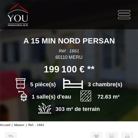
A 15 MIN NORD PERSAN
Réf : 1661
60110 MERU
199 100 €
**
5 pièce(s)
3 chambre(s)
1 salle(s) d'eau
72.63 m²
303 m² de terrain
Accueil
Maison
Ref. : 1661