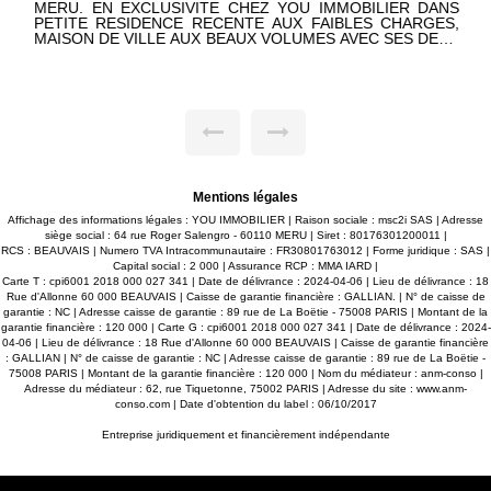
MERU. EN EXCLUSIVITE CHEZ YOU IMMOBILIER DANS
PETITE RESIDENCE RECENTE AUX FAIBLES CHARGES,
MAISON DE VILLE AUX BEAUX VOLUMES AVEC SES DEUX
EMPLACEMENTS DE STATIONNEMENT: BELLE PIECE DE
VIE LUMINEUSE, CUISINE OUVERTE, 2 GRANDES
CHAMBRES, 2 WC, SALLE D'EAU. VASTE PARC PRIVE ET
SECURISE AVEC 2 PLACES DE PARKING. UNE JOLIE
OPPORTUNITE A SAISIR !! SES ATOUTS: ELLE EST
RECENTE, DANS UN ENVIRONNEMENT AGREABLE.
Mentions légales
Affichage des informations légales : YOU IMMOBILIER | Raison sociale : msc2i SAS | Adresse
siège social : 64 rue Roger Salengro - 60110 MERU | Siret : 80176301200011 |
RCS : BEAUVAIS | Numero TVA Intracommunautaire : FR30801763012 | Forme juridique : SAS |
Capital social : 2 000 | Assurance RCP : MMA IARD |
Carte T : cpi6001 2018 000 027 341 | Date de délivrance : 2024-04-06 | Lieu de délivrance : 18
Rue d'Allonne 60 000 BEAUVAIS | Caisse de garantie financière : GALLIAN. | N° de caisse de
garantie : NC | Adresse caisse de garantie : 89 rue de La Boëtie - 75008 PARIS | Montant de la
garantie financière : 120 000 | Carte G : cpi6001 2018 000 027 341 | Date de délivrance : 2024-
04-06 | Lieu de délivrance : 18 Rue d'Allonne 60 000 BEAUVAIS | Caisse de garantie financière
: GALLIAN | N° de caisse de garantie : NC | Adresse caisse de garantie : 89 rue de La Boëtie -
75008 PARIS | Montant de la garantie financière : 120 000 | Nom du médiateur : anm-conso |
Adresse du médiateur : 62, rue Tiquetonne, 75002 PARIS | Adresse du site :
www.anm-
conso.com
| Date d'obtention du label : 06/10/2017
Entreprise juridiquement et financièrement indépendante