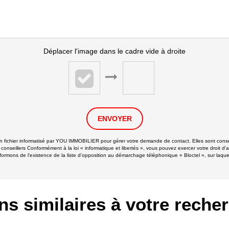
Déplacer l'image dans le cadre vide à droite
ENVOYER
 un fichier informatisé par YOU IMMOBILIER pour gérer votre demande de contact. Elles sont conser
 conseillers Conformément à la loi « informatique et libertés », vous pouvez exercer votre droit d'
ns de l'existence de la liste d'opposition au démarchage téléphonique « Bloctel », sur laquell
ns similaires à votre reche