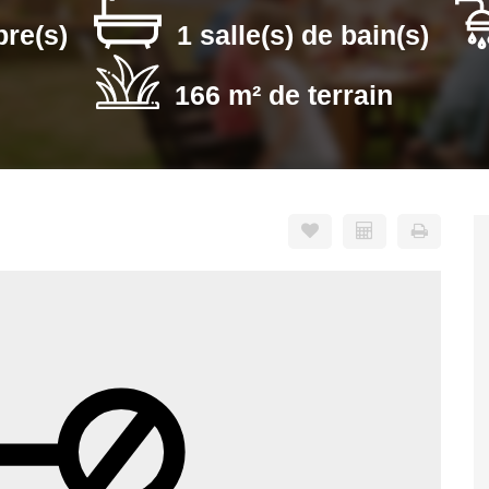
re(s)
1 salle(s) de bain(s)
166 m² de terrain