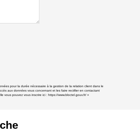
vées pour la durée nécessaire à la gestion de la relation client dans le
accès aux données vous concernant et les faire rectifier en contactant
e vous pouvez vous inscrire ici :
https://www.bloctel.gouv.fr/
»
rche