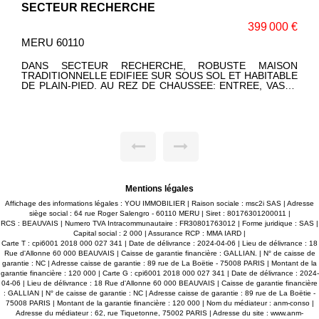
MERU
399 000 €
14
MERU 60110
TE MAISON
MERU. EN EXCLUSIVITE CHEZ YOU IMMOBILI
T HABITABLE
PETITE RESIDENCE RECENTE AUX FAIBLES C
TREE, VASTE
MAISON DE VILLE AUX BEAUX VOLUMES AVEC S
LLE CUISINE
EMPLACEMENTS DE STATIONNEMENT: BELLE P
LLE D'EAU,
VIE LUMINEUSE, CUISINE OUVERTE, 2 G
 BAINS, WC.
CHAMBRES, 2 WC, SALLE D'EAU. VASTE PARC P
², CHALET.
SECURISE AVEC 2 PLACES DE PARKING. UNE
N TERRAIN
OPPORTUNITE A SAISIR !! SES ATOUTS: EL
ATOUTS: SON
RECENTE, DANS UN ENVIRONNEMENT AGREABL
ELLE EST
Mentions légales
Affichage des informations légales : YOU IMMOBILIER | Raison sociale : msc2i SAS | Adresse
siège social : 64 rue Roger Salengro - 60110 MERU | Siret : 80176301200011 |
RCS : BEAUVAIS | Numero TVA Intracommunautaire : FR30801763012 | Forme juridique : SAS |
Capital social : 2 000 | Assurance RCP : MMA IARD |
Carte T : cpi6001 2018 000 027 341 | Date de délivrance : 2024-04-06 | Lieu de délivrance : 18
Rue d'Allonne 60 000 BEAUVAIS | Caisse de garantie financière : GALLIAN. | N° de caisse de
garantie : NC | Adresse caisse de garantie : 89 rue de La Boëtie - 75008 PARIS | Montant de la
garantie financière : 120 000 | Carte G : cpi6001 2018 000 027 341 | Date de délivrance : 2024-
04-06 | Lieu de délivrance : 18 Rue d'Allonne 60 000 BEAUVAIS | Caisse de garantie financière
: GALLIAN | N° de caisse de garantie : NC | Adresse caisse de garantie : 89 rue de La Boëtie -
75008 PARIS | Montant de la garantie financière : 120 000 | Nom du médiateur : anm-conso |
Adresse du médiateur : 62, rue Tiquetonne, 75002 PARIS | Adresse du site :
www.anm-