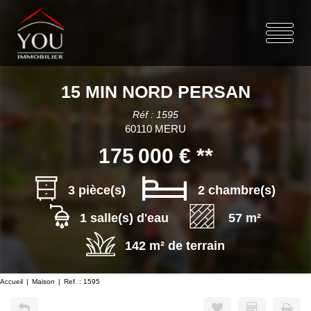
15 MIN NORD PERSAN
Réf : 1595
60110 MERU
175 000 €
**
3 pièce(s)
2 chambre(s)
1 salle(s) d'eau
57 m²
142 m² de terrain
Accueil
Maison
Ref. : 1595