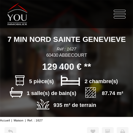
7 MIN NORD SAINTE GENEVIEVE
Réf : 1627
60430 ABBECOURT
129 400 €
**
5 pièce(s)
2 chambre(s)
1 salle(s) de bain(s)
87.74 m²
935 m² de terrain
Accueil
Maison
Ref. : 1627