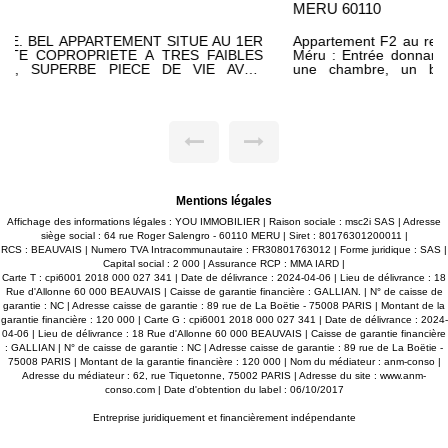
MERU 60110
Appartement F2 au rez de chaussée dans le centre ville de
Méru : Entrée donnant sur un séjour avec cuisine ouverte,
une chambre, un bureau pouvant servir d'espace de
télétravail ainsi qu'une salle d'eau avec WC. Situé à proximité
immédiate des commerces, écoles et gare, cet appartement
bénéficie d'un emplacement privilégié. Idéal pour un premier
achat ou un investissement locatif.
Mentions légales
Affichage des informations légales : YOU IMMOBILIER | Raison sociale : msc2i SAS | Adresse
siège social : 64 rue Roger Salengro - 60110 MERU | Siret : 80176301200011 |
RCS : BEAUVAIS | Numero TVA Intracommunautaire : FR30801763012 | Forme juridique : SAS |
Capital social : 2 000 | Assurance RCP : MMA IARD |
Carte T : cpi6001 2018 000 027 341 | Date de délivrance : 2024-04-06 | Lieu de délivrance : 18
Rue d'Allonne 60 000 BEAUVAIS | Caisse de garantie financière : GALLIAN. | N° de caisse de
garantie : NC | Adresse caisse de garantie : 89 rue de La Boëtie - 75008 PARIS | Montant de la
garantie financière : 120 000 | Carte G : cpi6001 2018 000 027 341 | Date de délivrance : 2024-
04-06 | Lieu de délivrance : 18 Rue d'Allonne 60 000 BEAUVAIS | Caisse de garantie financière
: GALLIAN | N° de caisse de garantie : NC | Adresse caisse de garantie : 89 rue de La Boëtie -
75008 PARIS | Montant de la garantie financière : 120 000 | Nom du médiateur : anm-conso |
Adresse du médiateur : 62, rue Tiquetonne, 75002 PARIS | Adresse du site :
www.anm-
conso.com
| Date d'obtention du label : 06/10/2017
Entreprise juridiquement et financièrement indépendante