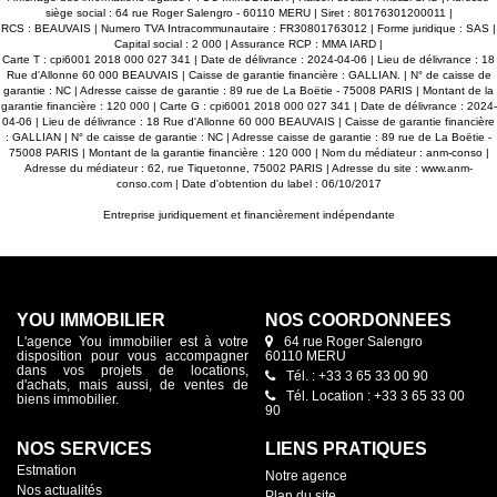
siège social : 64 rue Roger Salengro - 60110 MERU | Siret : 80176301200011 |
RCS : BEAUVAIS | Numero TVA Intracommunautaire : FR30801763012 | Forme juridique : SAS |
Capital social : 2 000 | Assurance RCP : MMA IARD |
Carte T : cpi6001 2018 000 027 341 | Date de délivrance : 2024-04-06 | Lieu de délivrance : 18
Rue d'Allonne 60 000 BEAUVAIS | Caisse de garantie financière : GALLIAN. | N° de caisse de
garantie : NC | Adresse caisse de garantie : 89 rue de La Boëtie - 75008 PARIS | Montant de la
garantie financière : 120 000 | Carte G : cpi6001 2018 000 027 341 | Date de délivrance : 2024-
04-06 | Lieu de délivrance : 18 Rue d'Allonne 60 000 BEAUVAIS | Caisse de garantie financière
: GALLIAN | N° de caisse de garantie : NC | Adresse caisse de garantie : 89 rue de La Boëtie -
75008 PARIS | Montant de la garantie financière : 120 000 | Nom du médiateur : anm-conso |
Adresse du médiateur : 62, rue Tiquetonne, 75002 PARIS | Adresse du site :
www.anm-
conso.com
| Date d'obtention du label : 06/10/2017
Entreprise juridiquement et financièrement indépendante
YOU IMMOBILIER
NOS COORDONNÉES
L'agence You immobilier est à votre
64 rue Roger Salengro
disposition pour vous accompagner
60110 MERU
dans vos projets de locations,
Tél. : +33 3 65 33 00 90
d'achats, mais aussi, de ventes de
Tél. Location : +33 3 65 33 00
biens immobilier.
90
NOS SERVICES
LIENS PRATIQUES
Estmation
Notre agence
Nos actualités
Plan du site