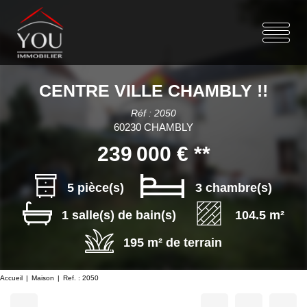
CENTRE VILLE CHAMBLY !!
Réf : 2050
60230 CHAMBLY
239 000 €
**
5 pièce(s)
3 chambre(s)
1 salle(s) de bain(s)
104.5 m²
195 m² de terrain
Accueil
Maison
Ref. : 2050