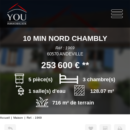
10 MIN NORD CHAMBLY
Réf : 1969
60570 ANDEVILLE
253 600 €
**
5 pièce(s)
3 chambre(s)
1 salle(s) d'eau
128.07 m²
716 m² de terrain
Accueil
Maison
Ref. : 1969