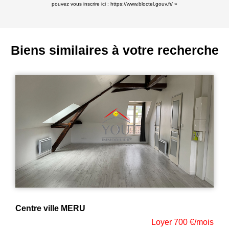
pouvez vous inscrire ici :
https://www.bloctel.gouv.fr/
»
Biens similaires à votre recherche
Appartement 2 pièce(s) meublé
oyer 700 €/mois
Loye