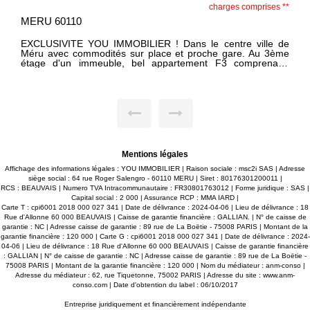
charges comprises **
charg
MERU 60110
EXCLUSIVITE YOU IMMOBILIER Dans le centre ville de
he gare. Au 3ème
Méru avec commodités sur place et gare 
 F3 comprenant:
deuxième étage d'un bâtiment, bel et lumineu
e et équipée, 2
F2meublé comprenant : au premier étage sas 
deuxième étage : palier, séjour, cuisine
équipée ouverte sur séjour, une chambre, sal
Eau comprise dans les charges avec régularisat
compteur EDF et gaz individuels. Dispo
Mentions légales
Affichage des informations légales : YOU IMMOBILIER | Raison sociale : msc2i SAS | Adresse
siège social : 64 rue Roger Salengro - 60110 MERU | Siret : 80176301200011 |
RCS : BEAUVAIS | Numero TVA Intracommunautaire : FR30801763012 | Forme juridique : SAS |
Capital social : 2 000 | Assurance RCP : MMA IARD |
Carte T : cpi6001 2018 000 027 341 | Date de délivrance : 2024-04-06 | Lieu de délivrance : 18
Rue d'Allonne 60 000 BEAUVAIS | Caisse de garantie financière : GALLIAN. | N° de caisse de
garantie : NC | Adresse caisse de garantie : 89 rue de La Boëtie - 75008 PARIS | Montant de la
garantie financière : 120 000 | Carte G : cpi6001 2018 000 027 341 | Date de délivrance : 2024-
04-06 | Lieu de délivrance : 18 Rue d'Allonne 60 000 BEAUVAIS | Caisse de garantie financière
: GALLIAN | N° de caisse de garantie : NC | Adresse caisse de garantie : 89 rue de La Boëtie -
75008 PARIS | Montant de la garantie financière : 120 000 | Nom du médiateur : anm-conso |
Adresse du médiateur : 62, rue Tiquetonne, 75002 PARIS | Adresse du site :
www.anm-
conso.com
| Date d'obtention du label : 06/10/2017
Entreprise juridiquement et financièrement indépendante