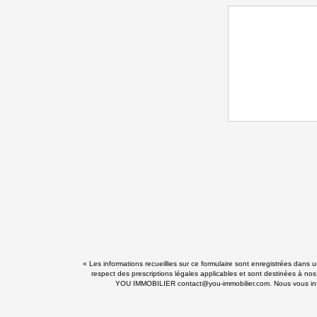
« Les informations recueillies sur ce formulaire sont enregistrées dans
respect des prescriptions légales applicables et sont destinées à nos
YOU IMMOBILIER contact@you-immobilier.com. Nous vous informo