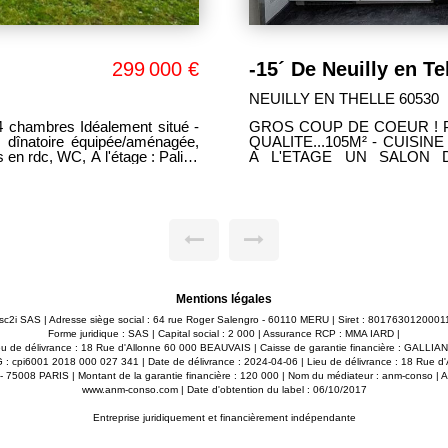
190 000 €
SAINTE GENEVIEVE
SAINTE GENEVIEVE 60730
OVATION DE
SAINTE GENEVIEVE, découvre
ET NEUVE, SEJOUR EN RDC,
au coeur de Sainte Genevièv
SON TOIT CATHEDRALE,
cuisine indépendante aménagé
AMBRES ET BUREAU, CAVE,
cheminée insert, salle d'ea
desservant 3 généreuses cha
0775340 Téléphone: 06 47 93
Grenier offrant un bel 
supplémentaire selon vos besoi
clos avec une terrasse en boi
jardin. Ses atouts: Une maison familiale chaleureuse, Bonne performance
énergétique, à quelques pas des commerce
!
Mentions légales
 msc2i SAS | Adresse siège social : 64 rue Roger Salengro - 60110 MERU | Siret : 8017630120
Forme juridique : SAS | Capital social : 2 000 | Assurance RCP : MMA IARD |
u de délivrance : 18 Rue d'Allonne 60 000 BEAUVAIS | Caisse de garantie financière : GALLIAN. 
 G : cpi6001 2018 000 027 341 | Date de délivrance : 2024-04-06 | Lieu de délivrance : 18 Rue 
e - 75008 PARIS | Montant de la garantie financière : 120 000 | Nom du médiateur : anm-conso | 
www.anm-conso.com
| Date d'obtention du label : 06/10/2017
Entreprise juridiquement et financièrement indépendante