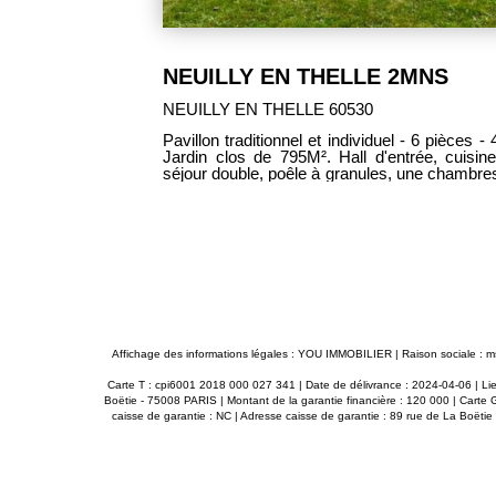
299 000 €
-15´ De Neuilly en Telle
NEUILLY EN THELLE 60530
GROS COUP DE COEUR ! PIERRES ET POUTRES ! REN
ipée/aménagée,
QUALITE...105M² - CUISINE MODERNE 
étage : Palier,
A L'ETAGE UN SALON DE 31M² ET 
 de qualité.
DRESSING OU CHAMBRE DE 11M2, 3 CH
ol, Cabanon de
COUR DE 40M² CLOS DE MURS + BARBECUE, EXPOSEE SUD... 1
: 06 47 93 23
SEUL ELU ! Corinne LEFEVRE (EI) RSAC: 98
23 64
Affichage des informations légales : YOU IMMOBILIER | Raison sociale :
Carte T : cpi6001 2018 000 027 341 | Date de délivrance : 2024-04-06 | Lie
Boëtie - 75008 PARIS | Montant de la garantie financière : 120 000 | Carte
caisse de garantie : NC | Adresse caisse de garantie : 89 rue de La Boëti