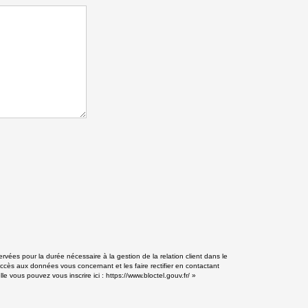
vées pour la durée nécessaire à la gestion de la relation client dans le
accès aux données vous concernant et les faire rectifier en contactant
e vous pouvez vous inscrire ici :
https://www.bloctel.gouv.fr/
»