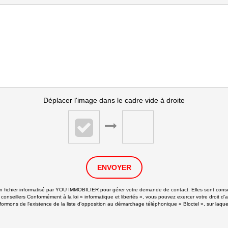
Déplacer l'image dans le cadre vide à droite
ENVOYER
 un fichier informatisé par YOU IMMOBILIER pour gérer votre demande de contact. Elles sont conser
 conseillers Conformément à la loi « informatique et libertés », vous pouvez exercer votre droit d'
ns de l'existence de la liste d'opposition au démarchage téléphonique « Bloctel », sur laquell