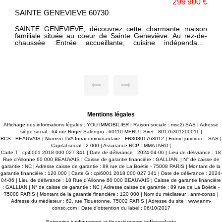
 €
399 000 €
MERU 60110
on
DANS SECTEUR RECHERCHE, ROBUSTE MAISON
e-
TRADITIONNELLE EDIFIEE SUR SOUS SOL ET HABITABLE
te
DE PLAIN-PIED. AU REZ DE CHAUSSEE: ENTREE, VASTE
ec
PIECE DE VIE AVEC CHEMINEE INSERT, BELLE CUISINE
er
AMENAGEE DINATOIRE, UNE CHAMBRE, SALLE D'EAU,
de
WC. AU 1ER ETAGE: 4 CHAMBRES, SALLE DE BAINS, WC.
de
GARAGE SUPPLEMENTAIRE DE + DE 45 M², CHALET.
os
GRANDE TERRASSE DONNANT SUR UN TERRAIN
ec
PAYSAGE ET BIEN CLOS DE 2500 M². SES ATOUTS: SON
es
CHARME ET SES BEAUX VOLUMES, ELLE EST
LUMINEUSE ET TRES BIEN ENTRETENUE !
es
Mentions légales
Affichage des informations légales : YOU IMMOBILIER | Raison sociale : msc2i SAS | Adresse
siège social : 64 rue Roger Salengro - 60110 MERU | Siret : 80176301200011 |
RCS : BEAUVAIS | Numero TVA Intracommunautaire : FR30801763012 | Forme juridique : SAS |
Capital social : 2 000 | Assurance RCP : MMA IARD |
Carte T : cpi6001 2018 000 027 341 | Date de délivrance : 2024-04-06 | Lieu de délivrance : 18
Rue d'Allonne 60 000 BEAUVAIS | Caisse de garantie financière : GALLIAN. | N° de caisse de
garantie : NC | Adresse caisse de garantie : 89 rue de La Boëtie - 75008 PARIS | Montant de la
garantie financière : 120 000 | Carte G : cpi6001 2018 000 027 341 | Date de délivrance : 2024-
04-06 | Lieu de délivrance : 18 Rue d'Allonne 60 000 BEAUVAIS | Caisse de garantie financière
: GALLIAN | N° de caisse de garantie : NC | Adresse caisse de garantie : 89 rue de La Boëtie -
75008 PARIS | Montant de la garantie financière : 120 000 | Nom du médiateur : anm-conso |
Adresse du médiateur : 62, rue Tiquetonne, 75002 PARIS | Adresse du site :
www.anm-
conso.com
| Date d'obtention du label : 06/10/2017
Entreprise juridiquement et financièrement indépendante