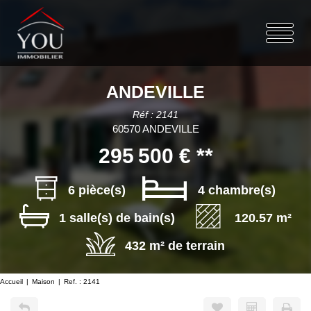
ANDEVILLE
Réf : 2141
60570 ANDEVILLE
295 500 €
**
6 pièce(s)
4 chambre(s)
1 salle(s) de bain(s)
120.57 m²
432 m² de terrain
Accueil
Maison
Ref. : 2141