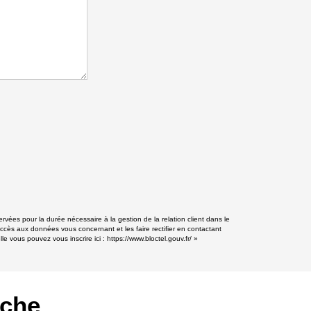
vées pour la durée nécessaire à la gestion de la relation client dans le
accès aux données vous concernant et les faire rectifier en contactant
e vous pouvez vous inscrire ici :
https://www.bloctel.gouv.fr/
»
rche