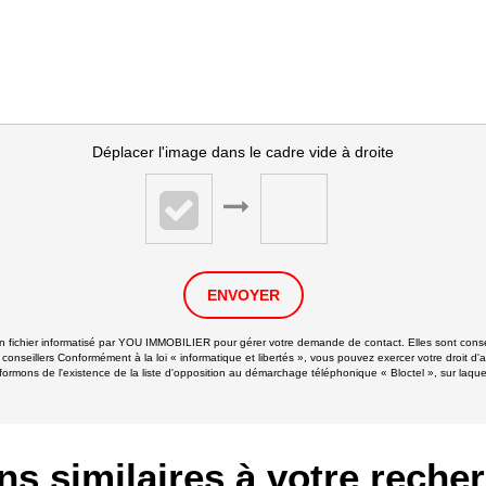
Déplacer l'image dans le cadre vide à droite
ENVOYER
 un fichier informatisé par YOU IMMOBILIER pour gérer votre demande de contact. Elles sont conser
 conseillers Conformément à la loi « informatique et libertés », vous pouvez exercer votre droit d'
ns de l'existence de la liste d'opposition au démarchage téléphonique « Bloctel », sur laquell
ns similaires à votre reche