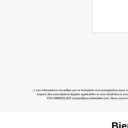
« Les informations recueillies sur ce formulaire sont enregistrées dans
respect des prescriptions légales applicables et sont destinées à nos
YOU IMMOBILIER contact@you-immobilier.com. Nous vous informo
Bie