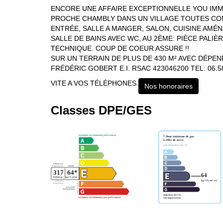
ENCORE UNE AFFAIRE EXCEPTIONNELLE YOU IMM
PROCHE CHAMBLY DANS UN VILLAGE TOUTES C
ENTRÉE, SALLE A MANGER, SALON, CUISINE AMÉN
SALLE DE BAINS AVEC WC, AU 2ÈME: PIÈCE PALIÈ
TECHNIQUE. COUP DE COEUR ASSURE !!
SUR UN TERRAIN DE PLUS DE 430 M² AVEC DÉPE
FRÉDÉRIC GOBERT E.I. RSAC 423046200 TEL: 06.58
VITE A VOS TÉLÉPHONES.
Nos honoraires
Classes DPE/GES