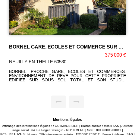
BORNEL GARE, ECOLES ET COMMERCE SUR PLACE
375 000 €
NEUILLY EN THELLE 60530
BORNEL. PROCHE GARE, ECOLES ET COMMERCES.
ENVIRONNEMENT DE REVE POUR CETTE PROPRIETE
EDIFIEE SUR SOUS SOL TOTAL ET SON STUDIO
INDEPENDANT: VASTE ENTREE, SEJOUR DOUBLE AVEC
PLAFOND CATHEDRALE ET POÊLE A BOIS, CUISINE
AMENAGEE ET EQUIPEE SPACIEUSE, BELLE VERANDA, 3
CHAMBRES DONT 2 EN REZ DE CHAUSSEE ET UNE
SUITE PARENTALE A L'ETAGE AVEC SALLE D'EAU +
DRESSING, 2 WC, SALLE D'EAU, BUREAU. TERRAIN
JOLIMENT AMENAGE DE 1700 M². GARAGE, ABRI
VEHICULES ET CUISINE D'ETE. PRESTATIONS DE
QUALITE. Corinne LEFEVRE (EI) RSAC: 980775340
Mentions légales
Téléphone: 06 47 93 23 64
Affichage des informations légales : YOU IMMOBILIER | Raison sociale : msc2i SAS | Adresse
siège social : 64 rue Roger Salengro - 60110 MERU | Siret : 80176301200011 |
RCS : BEAUVAIS | Numero TVA Intracommunautaire : FR30801763012 | Forme juridique : SAS |