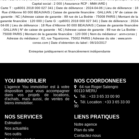
Capital social : 2 000 | Assurance RCP : MMA IARD |
Carte T : cpi6001 2018 000 027 341 | Date de délivrance : 2024-04-06 | Lieu de délivrance : 18
Rue d'Allonne 60 000 BEAUVAIS | Caisse de garantie financière : GALLIAN. | N° de caisse de
garantie : NC | Adresse caisse de garantie : 89 rue de La Boëtie - 75008 PARIS | Montant de la
garantie financière : 120 000 | Carte G : cpi6001 2018 000 027 341 | Date de délivrance : 2024-
04-06 | Lieu de délivrance : 18 Rue d'Allonne 60 000 BEAUVAIS | Caisse de garantie financière
: GALLIAN | N° de caisse de garantie : NC | Adresse caisse de garantie : 89 rue de La Boëtie -
75008 PARIS | Montant de la garantie financière : 120 000 | Nom du médiateur : anm-conso |
Adresse du médiateur : 62, rue Tiquetonne, 75002 PARIS | Adresse du site :
www.anm-
conso.com
| Date d'obtention du label : 06/10/2017
Entreprise juridiquement et financièrement indépendante
YOU IMMOBILIER
NOS COORDONNÉES
L'agence You immobilier est à votre
64 rue Roger Salengro
disposition pour vous accompagner
60110 MERU
dans vos projets de locations,
Tél. : +33 3 65 33 00 90
d'achats, mais aussi, de ventes de
Tél. Location : +33 3 65 33 00
biens immobilier.
90
NOS SERVICES
LIENS PRATIQUES
Estmation
Notre agence
Nos actualités
Plan du site
Nos outils
Contactez-nous