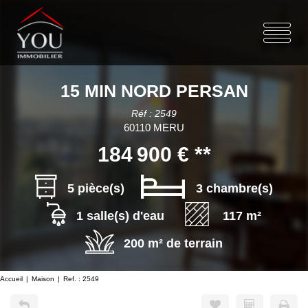
15 MIN NORD PERSAN
Réf : 2549
60110 MERU
184 900 €
**
5 pièce(s)
3 chambre(s)
1 salle(s) d'eau
117 m²
200 m² de terrain
Accueil
Maison
Ref. : 2549