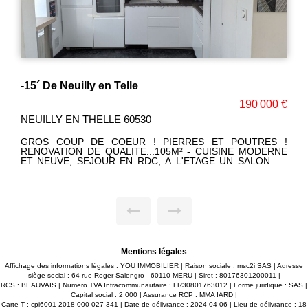
NEUILLY EN THELLE - AU COEUR DE LA VILLE
000 €
321 000 
NEUILLY EN THELLE 60530
S !
UN CHARME CERTAIN POUR CETTE ANCIENNE RENOVEE
ERNE
ET A L'ARCHITECTURE PERSONNELLE E
N DE
CHALEUREUSE ! MAISON PRINCIPALE (133M²) + ANNEXE
G OU
INDIVIDUELLE... LE TOUT EDIFIE SUR 417M² DE JARDI
AVE,
PAYSAGE AVEC PISCINE HORS SOL ET DEPENDANCE
NOMBREUSES POSSIBILITES (ARTISANS, PROFESSION
SAC:
LIBERALES, FAMILLE A RECEVOIR OU ENFANT QU
SOUHAITE SON INDEPENDANCE). Corinne LEFEVRE (E.I
RSAC 980.775.340 - TEL. 06.47.93.23.64.
Mentions légales
Affichage des informations légales : YOU IMMOBILIER | Raison sociale : msc2i SAS | Adresse
siège social : 64 rue Roger Salengro - 60110 MERU | Siret : 80176301200011 |
RCS : BEAUVAIS | Numero TVA Intracommunautaire : FR30801763012 | Forme juridique : SAS |
Capital social : 2 000 | Assurance RCP : MMA IARD |
Carte T : cpi6001 2018 000 027 341 | Date de délivrance : 2024-04-06 | Lieu de délivrance : 18