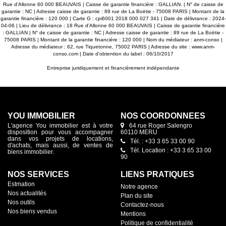
Rue d'Allonne 60 000 BEAUVAIS | Caisse de garantie financière : GALLIAN. | N° de caisse de
garantie : NC | Adresse caisse de garantie : 89 rue de La Boëtie - 75008 PARIS | Montant de la
garantie financière : 120 000 | Carte G : cpi6001 2018 000 027 341 | Date de délivrance : 2024-
04-06 | Lieu de délivrance : 18 Rue d'Allonne 60 000 BEAUVAIS | Caisse de garantie financière
: GALLIAN | N° de caisse de garantie : NC | Adresse caisse de garantie : 89 rue de La Boëtie -
75008 PARIS | Montant de la garantie financière : 120 000 | Nom du médiateur : anm-conso |
Adresse du médiateur : 62, rue Tiquetonne, 75002 PARIS | Adresse du site :
www.anm-
conso.com
| Date d'obtention du label : 06/10/2017
Entreprise juridiquement et financièrement indépendante
YOU IMMOBILIER
NOS COORDONNÉES
L'agence You immobilier est à votre
64 rue Roger Salengro
disposition pour vous accompagner
60110 MERU
dans vos projets de locations,
Tél. : +33 3 65 33 00 90
d'achats, mais aussi, de ventes de
Tél. Location : +33 3 65 33 00
biens immobilier.
90
NOS SERVICES
LIENS PRATIQUES
Estmation
Notre agence
Nos actualités
Plan du site
Nos outils
Contactez-nous
Nos biens vendus
Mentions
Politique de confidentialité