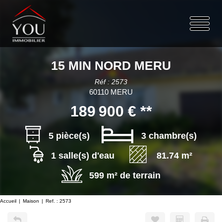
15 MIN NORD MERU
Réf : 2573
60110 MERU
189 900 €
**
5 pièce(s)
3 chambre(s)
1 salle(s) d'eau
81.74 m²
599 m² de terrain
Accueil
Maison
Ref. : 2573