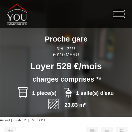
Proche gare
Réf : 2111
60110 MERU
Loyer 528 €/mois
charges comprises **
1 pièce(s)
1 salle(s) d'eau
23.83 m²
Accueil
Studio T1
Ref. : 2111