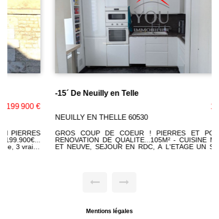
-15´ De Neuilly en Telle
190 000 €
NEUILLY EN THELLE 60530
GROS COUP DE COEUR ! PIERRES ET POUTRES !
RENOVATION DE QUALITE...105M² - CUISINE MODERNE
ET NEUVE, SEJOUR EN RDC, A L'ETAGE UN SALON DE
31M² ET SON TOIT CATHEDRALE, DRESSING OU
CHAMBRE DE 11M2, 3 CHAMBRES ET BUREAU, CAVE,
COUR DE 40M² CLOS DE MURS + BARBECUE, EXPOSEE
SUD... 1 SEUL ELU ! Corinne LEFEVRE (EI) RSAC:
980775340 Téléphone: 06 47 93 23 64
Mentions légales