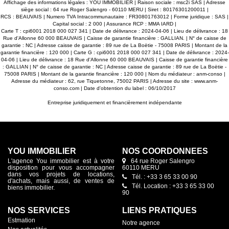
Affichage des informations légales : YOU IMMOBILIER | Raison sociale : msc2i SAS | Adresse
siège social : 64 rue Roger Salengro - 60110 MERU | Siret : 80176301200011 |
RCS : BEAUVAIS | Numero TVA Intracommunautaire : FR30801763012 | Forme juridique : SAS |
Capital social : 2 000 | Assurance RCP : MMA IARD |
Carte T : cpi6001 2018 000 027 341 | Date de délivrance : 2024-04-06 | Lieu de délivrance : 18
Rue d'Allonne 60 000 BEAUVAIS | Caisse de garantie financière : GALLIAN. | N° de caisse de
garantie : NC | Adresse caisse de garantie : 89 rue de La Boëtie - 75008 PARIS | Montant de la
garantie financière : 120 000 | Carte G : cpi6001 2018 000 027 341 | Date de délivrance : 2024-
04-06 | Lieu de délivrance : 18 Rue d'Allonne 60 000 BEAUVAIS | Caisse de garantie financière
: GALLIAN | N° de caisse de garantie : NC | Adresse caisse de garantie : 89 rue de La Boëtie -
75008 PARIS | Montant de la garantie financière : 120 000 | Nom du médiateur : anm-conso |
Adresse du médiateur : 62, rue Tiquetonne, 75002 PARIS | Adresse du site :
www.anm-
conso.com
| Date d'obtention du label : 06/10/2017
Entreprise juridiquement et financièrement indépendante
YOU IMMOBILIER
NOS COORDONNÉES
L'agence You immobilier est à votre
64 rue Roger Salengro
disposition pour vous accompagner
60110 MERU
dans vos projets de locations,
Tél. : +33 3 65 33 00 90
d'achats, mais aussi, de ventes de
Tél. Location : +33 3 65 33 00
biens immobilier.
90
NOS SERVICES
LIENS PRATIQUES
Estmation
Notre agence