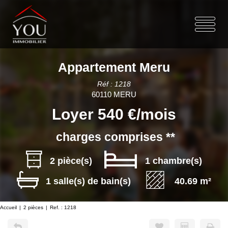
Appartement Meru
Réf : 1218
60110 MERU
Loyer 540 €/mois
charges comprises **
2 pièce(s)
1 chambre(s)
1 salle(s) de bain(s)
40.69 m²
Accueil
2 pièces
Ref. : 1218