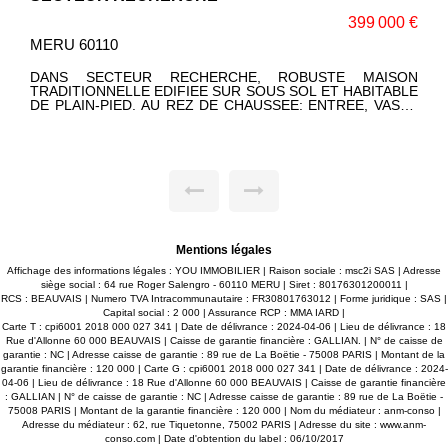
€
149 000 €
MERU 60110
N
MERU. EN EXCLUSIVITE CHEZ YOU IMMOBILIER DANS
E
PETITE RESIDENCE RECENTE AUX FAIBLES CHARGES,
E
MAISON DE VILLE AUX BEAUX VOLUMES AVEC SES DEUX
E
EMPLACEMENTS DE STATIONNEMENT: BELLE PIECE DE
,
VIE LUMINEUSE, CUISINE OUVERTE, 2 GRANDES
.
CHAMBRES, 2 WC, SALLE D'EAU. VASTE PARC PRIVE ET
.
SECURISE AVEC 2 PLACES DE PARKING. UNE JOLIE
N
OPPORTUNITE A SAISIR !! SES ATOUTS: ELLE EST
N
RECENTE, DANS UN ENVIRONNEMENT AGREABLE.
T
Mentions légales
Affichage des informations légales : YOU IMMOBILIER | Raison sociale : msc2i SAS | Adresse
siège social : 64 rue Roger Salengro - 60110 MERU | Siret : 80176301200011 |
RCS : BEAUVAIS | Numero TVA Intracommunautaire : FR30801763012 | Forme juridique : SAS |
Capital social : 2 000 | Assurance RCP : MMA IARD |
Carte T : cpi6001 2018 000 027 341 | Date de délivrance : 2024-04-06 | Lieu de délivrance : 18
Rue d'Allonne 60 000 BEAUVAIS | Caisse de garantie financière : GALLIAN. | N° de caisse de
garantie : NC | Adresse caisse de garantie : 89 rue de La Boëtie - 75008 PARIS | Montant de la
garantie financière : 120 000 | Carte G : cpi6001 2018 000 027 341 | Date de délivrance : 2024-
04-06 | Lieu de délivrance : 18 Rue d'Allonne 60 000 BEAUVAIS | Caisse de garantie financière
: GALLIAN | N° de caisse de garantie : NC | Adresse caisse de garantie : 89 rue de La Boëtie -
75008 PARIS | Montant de la garantie financière : 120 000 | Nom du médiateur : anm-conso |
Adresse du médiateur : 62, rue Tiquetonne, 75002 PARIS | Adresse du site :
www.anm-
conso.com
| Date d'obtention du label : 06/10/2017