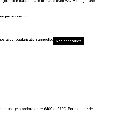
éjour, coin cuisine, salle de bains avec WC. A l'étage: une
t un jardin commun.
es avec régularisation annuelle.
Nos honoraires
 un usage standard entre 640€ et 910€. Pour la date de