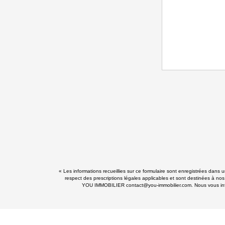
« Les informations recueillies sur ce formulaire sont enregistrées dans
respect des prescriptions légales applicables et sont destinées à nos
YOU IMMOBILIER contact@you-immobilier.com. Nous vous informo