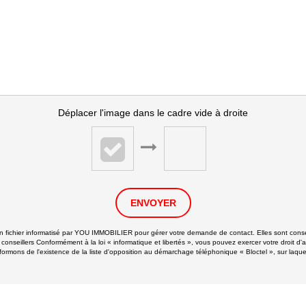
Déplacer l'image dans le cadre vide à droite
ENVOYER
 un fichier informatisé par YOU IMMOBILIER pour gérer votre demande de contact. Elles sont conser
 conseillers Conformément à la loi « informatique et libertés », vous pouvez exercer votre droit d'
ns de l'existence de la liste d'opposition au démarchage téléphonique « Bloctel », sur laquell