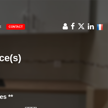
E
CONTACT
ce(s)
es **