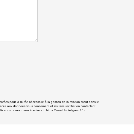
vées pour la durée nécessaire à la gestion de la relation client dans le
accès aux données vous concernant et les faire rectifier en contactant
e vous pouvez vous inscrire ici :
https://www.bloctel.gouv.fr/
»