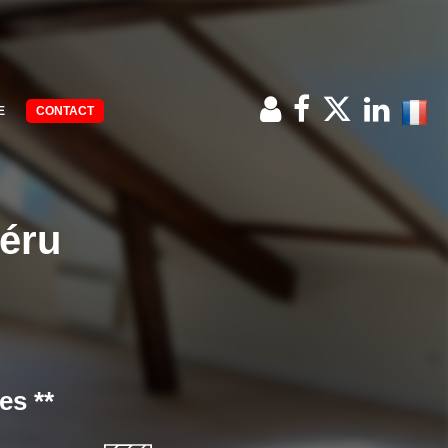
E
CONTACT
Méru
es **