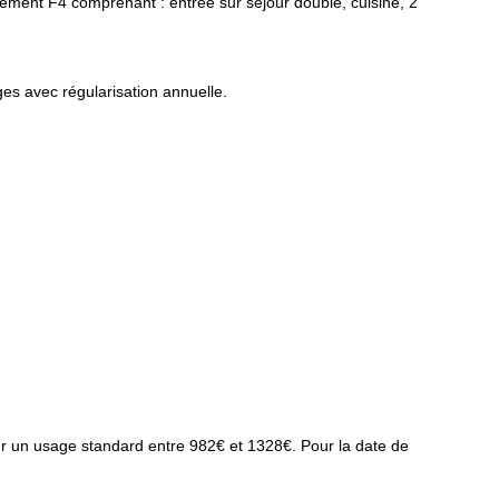
ment F4 comprenant : entrée sur séjour double, cuisine, 2
es avec régularisation annuelle.
r un usage standard entre 982€ et 1328€. Pour la date de