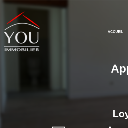
ACCUEIL
App
Loy