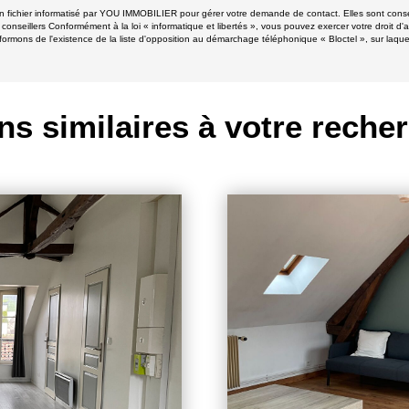
 un fichier informatisé par YOU IMMOBILIER pour gérer votre demande de contact. Elles sont conser
 conseillers Conformément à la loi « informatique et libertés », vous pouvez exercer votre droit d'
ns de l'existence de la liste d'opposition au démarchage téléphonique « Bloctel », sur laquell
ns similaires à votre reche