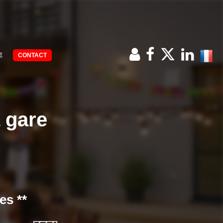
E
CONTACT
 gare
es **