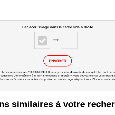
Déplacer l'image dans le cadre vide à droite
ENVOYER
 un fichier informatisé par YOU IMMOBILIER pour gérer votre demande de contact. Elles sont conser
 conseillers Conformément à la loi « informatique et libertés », vous pouvez exercer votre droit d'
ns de l'existence de la liste d'opposition au démarchage téléphonique « Bloctel », sur laquell
ns similaires à votre reche