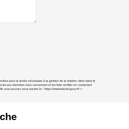
vées pour la durée nécessaire à la gestion de la relation client dans le
accès aux données vous concernant et les faire rectifier en contactant
e vous pouvez vous inscrire ici :
https://www.bloctel.gouv.fr/
»
rche