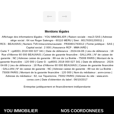
ENTREE, SEJOUR DOUBLE AVEC CUISINE OUVERTE, 1
CHAMBRE, SALLE D'EAU, WC. AU 1ER: 4 CHAMBRES,
PIECE D'EAU POSSIBILITE SALLE DE BAINS. UNE
DEPENDANCE POSSIBILITE STUDIO. GARAGE SPACIEUX.
CAVE. JOLI TERRAIN DE 390 M² AVEC VASTE TERRASSE
SANS VIS A VIS. SES ATOUTS: SA PROXIMITE DES
COMMODITES, SON FORT POTENTIEL.
Mentions légales
Affichage des informations légales : YOU IMMOBILIER | Raison sociale : msc2i SAS | Adresse
siège social : 64 rue Roger Salengro - 60110 MERU | Siret : 80176301200011 |
RCS : BEAUVAIS | Numero TVA Intracommunautaire : FR30801763012 | Forme juridique : SAS |
Capital social : 2 000 | Assurance RCP : MMA IARD |
Carte T : cpi6001 2018 000 027 341 | Date de délivrance : 2024-04-06 | Lieu de délivrance : 18
Rue d'Allonne 60 000 BEAUVAIS | Caisse de garantie financière : GALLIAN. | N° de caisse de
garantie : NC | Adresse caisse de garantie : 89 rue de La Boëtie - 75008 PARIS | Montant de la
garantie financière : 120 000 | Carte G : cpi6001 2018 000 027 341 | Date de délivrance : 2024-
04-06 | Lieu de délivrance : 18 Rue d'Allonne 60 000 BEAUVAIS | Caisse de garantie financière
: GALLIAN | N° de caisse de garantie : NC | Adresse caisse de garantie : 89 rue de La Boëtie -
75008 PARIS | Montant de la garantie financière : 120 000 | Nom du médiateur : anm-conso |
Adresse du médiateur : 62, rue Tiquetonne, 75002 PARIS | Adresse du site :
www.anm-
conso.com
| Date d'obtention du label : 06/10/2017
Entreprise juridiquement et financièrement indépendante
YOU IMMOBILIER
NOS COORDONNÉES