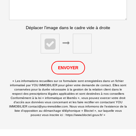
Déplacer l'image dans le cadre vide à droite
ENVOYER
« Les informations recueillies sur ce formulaire sont enregistrées dans un fichier
informatisé par YOU IMMOBILIER pour gérer votre demande de contact. Elles sont
conservées pour la durée nécessaire à la gestion de la relation client dans le
respect des prescriptions légales applicables et sont destinées à nos conseillers
Conformément à la loi « informatique et libertés », vous pouvez exercer votre droit
d'accès aux données vous concernant et les faire rectifier en contactant YOU
IMMOBILIER contact@you-immobilier.com. Nous vous informons de l'existence de la
liste d'opposition au démarchage téléphonique « Bloctel », sur laquelle vous
pouvez vous inscrire ici :
https://www.bloctel.gouv.fr/
»