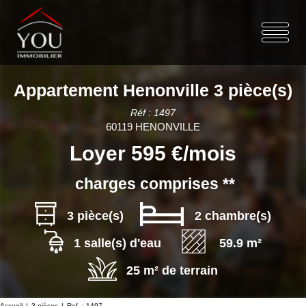
Appartement Henonville 3 pièce(s)
Réf : 1497
60119 HENONVILLE
Loyer 595 €/mois
charges comprises **
3 pièce(s)
2 chambre(s)
1 salle(s) d'eau
59.9 m²
25 m² de terrain
Accueil
3 pièces
Ref. : 1497