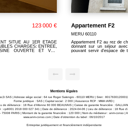
123 000 €
Appartement F2
MERU 60110
ENT SITUE AU 1ER ETAGE
Appartement F2 au rez de cha
AIBLES CHARGES: ENTREE,
donnant sur un séjour avec
ISINE OUVERTE ET VUE
pouvant servir d'espace de t
, SALLE DE BAINS, WC
Situé à proximité immédi
appartement bénéficie d'un emplacement p
achat ou un investissement loc
Mentions légales
 msc2i SAS | Adresse siège social : 64 rue Roger Salengro - 60110 MERU | Siret : 8017630120
Forme juridique : SAS | Capital social : 2 000 | Assurance RCP : MMA IARD |
u de délivrance : 18 Rue d'Allonne 60 000 BEAUVAIS | Caisse de garantie financière : GALLIAN. 
 G : cpi6001 2018 000 027 341 | Date de délivrance : 2024-04-06 | Lieu de délivrance : 18 Rue 
e - 75008 PARIS | Montant de la garantie financière : 120 000 | Nom du médiateur : anm-conso | 
www.anm-conso.com
| Date d'obtention du label : 06/10/2017
Entreprise juridiquement et financièrement indépendante