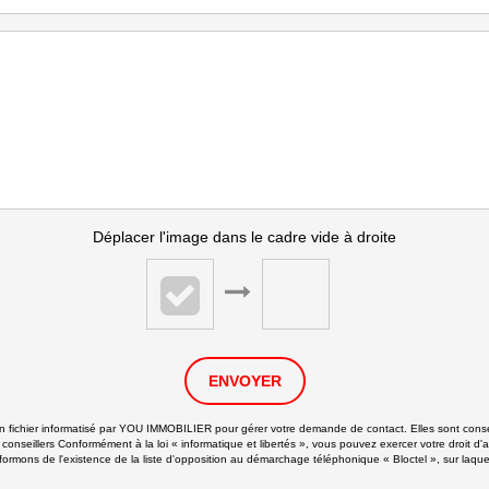
Déplacer l'image dans le cadre vide à droite
ENVOYER
 un fichier informatisé par YOU IMMOBILIER pour gérer votre demande de contact. Elles sont conser
 conseillers Conformément à la loi « informatique et libertés », vous pouvez exercer votre droit d'
ns de l'existence de la liste d'opposition au démarchage téléphonique « Bloctel », sur laquell