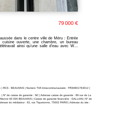
79 000 €
MERU CE
MERU 60110
ussée dans le centre ville de Méru : Entrée
PLEIN CENT
 cuisine ouverte, une chambre, un bureau
D'UNE PETI
élétravail ainsi qu'une salle d'eau avec WC.
SUPERBE P
ate des commerces, écoles et gare, cet
DEGAGEE, 
rivilégié. Idéal pour un premier
SEPARES. BON ETAT GE
atif.
IMMOBILIER !
0011 | RCS : BEAUVAIS | Numero TVA Intracommunautaire : FR30801763012 |
| N° de caisse de garantie : NC | Adresse caisse de garantie : 89 rue de La
d'Allonne 60 000 BEAUVAIS | Caisse de garantie financière : GALLIAN | N° de
Adresse du médiateur : 62, rue Tiquetonne, 75002 PARIS | Adresse du site :