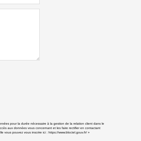
vées pour la durée nécessaire à la gestion de la relation client dans le
accès aux données vous concernant et les faire rectifier en contactant
e vous pouvez vous inscrire ici :
https://www.bloctel.gouv.fr/
»