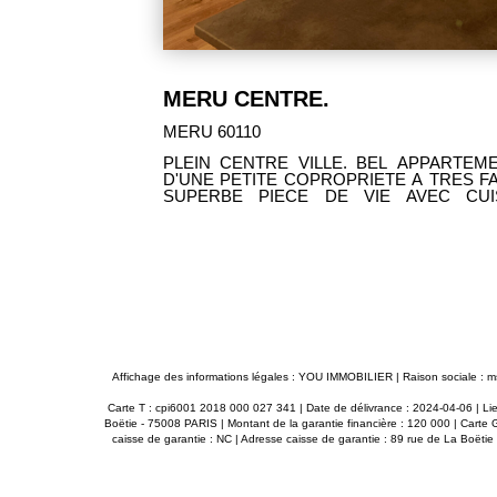
79 000 €
MERU CENTRE.
MERU 60110
 Méru : Entrée
PLEIN CENTRE VILLE. BEL APPARTEM
re, un bureau
D'UNE PETITE COPROPRIETE A TRES F
d'eau avec WC.
SUPERBE PIECE DE VIE AVEC CU
 et gare, cet
DEGAGEE, UNE CHAMBRE, BUREAU
SEPARES. BON ETAT GENERAL. A VOIR ABSOLUMENT CHEZ YOU
IMMOBILIER !
Affichage des informations légales : YOU IMMOBILIER | Raison sociale :
Carte T : cpi6001 2018 000 027 341 | Date de délivrance : 2024-04-06 | Lie
Boëtie - 75008 PARIS | Montant de la garantie financière : 120 000 | Carte
caisse de garantie : NC | Adresse caisse de garantie : 89 rue de La Boëti