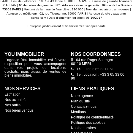
04-06 | Lieu de délivrance : 18 Rue d'Allonne 60 000 BEAUVAIS | Caisse de garantie financière
: GALLIAN | N° de caisse de garantie : NC | Adresse caisse de garantie : 89 rue de La Boëtie -
75008 PARIS | Montant de la garantie financière : 120 000 | Nom du médiateur : anm-conso |
Adresse du médiateur : 62, rue Tiquetonne, 75002 PARIS | Adresse du site :
www.anm-
conso.com
| Date d'obtention du label : 06/10/2017
Entreprise juridiquement et financièrement indépendante
YOU IMMOBILIER
NOS COORDONNÉES
L'agence You immobilier est à votre
64 rue Roger Salengro
disposition pour vous accompagner
60110 MERU
dans vos projets de locations,
Tél. : +33 3 65 33 00 90
d'achats, mais aussi, de ventes de
Tél. Location : +33 3 65 33 00
biens immobilier.
90
NOS SERVICES
LIENS PRATIQUES
Estmation
Notre agence
Nos actualités
Plan du site
Nos outils
Contactez-nous
Nos biens vendus
Mentions
Politique de confidentialité
Politique des cookies
Nos honoraires