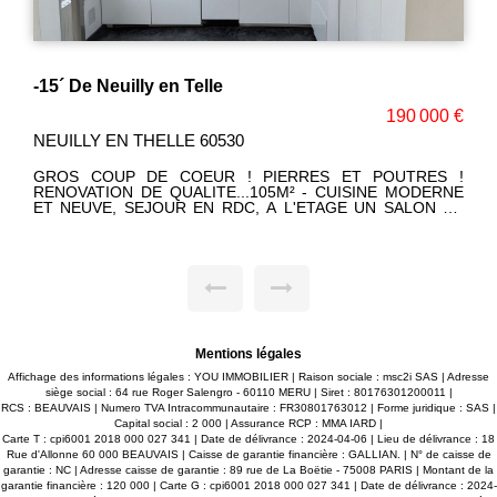
NEUILLY EN THELLE - AU COEUR DE LA VILLE
€
321 000 €
NEUILLY EN THELLE 60530
!
UN CHARME CERTAIN POUR CETTE ANCIENNE RENOVEE
E
ET A L'ARCHITECTURE PERSONNELLE ET
E
CHALEUREUSE ! MAISON PRINCIPALE (133M²) + ANNEXE
U
INDIVIDUELLE... LE TOUT EDIFIE SUR 417M² DE JARDIN
,
PAYSAGE AVEC PISCINE HORS SOL ET DEPENDANCE.
NOMBREUSES POSSIBILITES (ARTISANS, PROFESSIONS
:
LIBERALES, FAMILLE A RECEVOIR OU ENFANT QUI
SOUHAITE SON INDEPENDANCE). Corinne LEFEVRE (E.I)
RSAC 980.775.340 - TEL. 06.47.93.23.64.
Mentions légales
Affichage des informations légales : YOU IMMOBILIER | Raison sociale : msc2i SAS | Adresse
siège social : 64 rue Roger Salengro - 60110 MERU | Siret : 80176301200011 |
RCS : BEAUVAIS | Numero TVA Intracommunautaire : FR30801763012 | Forme juridique : SAS |
Capital social : 2 000 | Assurance RCP : MMA IARD |
Carte T : cpi6001 2018 000 027 341 | Date de délivrance : 2024-04-06 | Lieu de délivrance : 18
Rue d'Allonne 60 000 BEAUVAIS | Caisse de garantie financière : GALLIAN. | N° de caisse de
garantie : NC | Adresse caisse de garantie : 89 rue de La Boëtie - 75008 PARIS | Montant de la
garantie financière : 120 000 | Carte G : cpi6001 2018 000 027 341 | Date de délivrance : 2024-