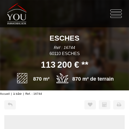
ESCHES
Réf : 16744
60110 ESCHES
113 200 €
**
870 m²
870 m² de terrain
Accueil
à bâtir
Ref. : 16744