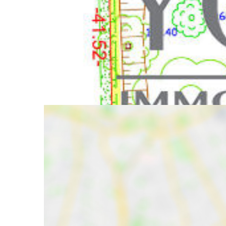
EXCLUSIVITE YOU IMMOBILIER !
RARE SUR LE SECTEUR ET IDEALEMENT SITUE A 
BATIR NON VIABILISE DE 534 M². FACADE DE 13.60
ENVIRONNEMENT AGREABLE, VITE !!
Nos honorair
Partager :