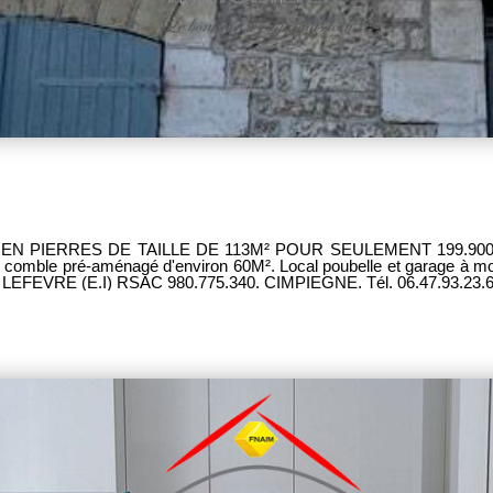
PIERRES DE TAILLE DE 113M² POUR SEULEMENT 199.900€... IN
n comble pré-aménagé d'environ 60M². Local poubelle et garage à m
e LEFEVRE (E.I) RSAC 980.775.340. CIMPIEGNE. Tél. 06.47.93.23.6