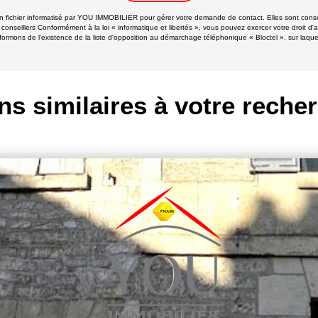
 un fichier informatisé par YOU IMMOBILIER pour gérer votre demande de contact. Elles sont conser
 conseillers Conformément à la loi « informatique et libertés », vous pouvez exercer votre droit d'
ns de l'existence de la liste d'opposition au démarchage téléphonique « Bloctel », sur laquell
ns similaires à votre reche