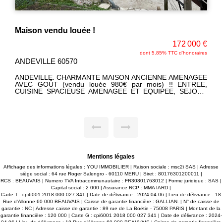
SECTEUR RECHERCHE
72 000 €
399 0
d'honoraires
MERU 60110
DANS SECTEUR RECHERCHE, ROBUSTE MAI
MENAGEE
TRADITIONNELLE EDIFIEE SUR SOUS SOL ET HABIT
 ENTREE,
DE PLAIN-PIED. AU REZ DE CHAUSSEE: ENTREE, V
 SEJOUR
PIECE DE VIE AVEC CHEMINEE INSERT, BELLE CUI
, SALLE
AMENAGEE DINATOIRE, UNE CHAMBRE, SALLE D'
IER AU-
WC. AU 1ER ETAGE: 4 CHAMBRES, SALLE DE BAINS,
M². SES
GARAGE SUPPLEMENTAIRE DE + DE 45 M², CHA
COLES!!
GRANDE TERRASSE DONNANT SUR UN TERR
PAYSAGE ET BIEN CLOS DE 2500 M². SES ATOUTS:
CHARME ET SES BEAUX VOLUMES, ELLE 
LUMINEUSE ET TRES BIEN ENTRETENUE !
Mentions légales
Affichage des informations légales : YOU IMMOBILIER | Raison sociale : msc2i SAS | Adresse
siège social : 64 rue Roger Salengro - 60110 MERU | Siret : 80176301200011 |
RCS : BEAUVAIS | Numero TVA Intracommunautaire : FR30801763012 | Forme juridique : SAS |
Capital social : 2 000 | Assurance RCP : MMA IARD |
Carte T : cpi6001 2018 000 027 341 | Date de délivrance : 2024-04-06 | Lieu de délivrance : 18
Rue d'Allonne 60 000 BEAUVAIS | Caisse de garantie financière : GALLIAN. | N° de caisse de
garantie : NC | Adresse caisse de garantie : 89 rue de La Boëtie - 75008 PARIS | Montant de la
garantie financière : 120 000 | Carte G : cpi6001 2018 000 027 341 | Date de délivrance : 2024-