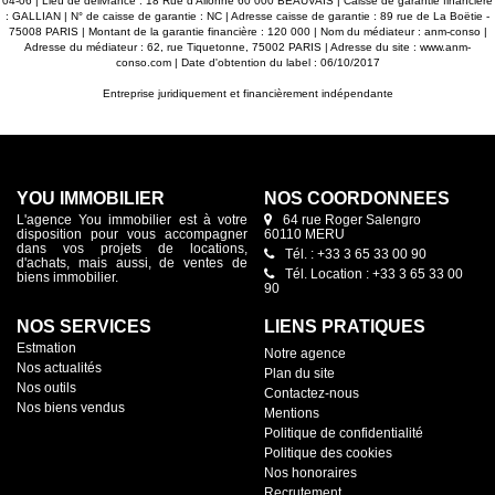
04-06 | Lieu de délivrance : 18 Rue d'Allonne 60 000 BEAUVAIS | Caisse de garantie financière
: GALLIAN | N° de caisse de garantie : NC | Adresse caisse de garantie : 89 rue de La Boëtie -
75008 PARIS | Montant de la garantie financière : 120 000 | Nom du médiateur : anm-conso |
Adresse du médiateur : 62, rue Tiquetonne, 75002 PARIS | Adresse du site :
www.anm-
conso.com
| Date d'obtention du label : 06/10/2017
Entreprise juridiquement et financièrement indépendante
YOU IMMOBILIER
NOS COORDONNÉES
L'agence You immobilier est à votre
64 rue Roger Salengro
disposition pour vous accompagner
60110 MERU
dans vos projets de locations,
Tél. : +33 3 65 33 00 90
d'achats, mais aussi, de ventes de
Tél. Location : +33 3 65 33 00
biens immobilier.
90
NOS SERVICES
LIENS PRATIQUES
Estmation
Notre agence
Nos actualités
Plan du site
Nos outils
Contactez-nous
Nos biens vendus
Mentions
Politique de confidentialité
Politique des cookies
Nos honoraires
Recrutement