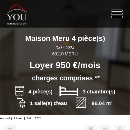
Maison Meru 4 pièce(s)
Réf : 2274
60110 MERU
Loyer 950 €/mois
charges comprises **
4 pièce(s)
3 chambre(s)
1 salle(s) d'eau
96.04 m²
Accueil
A louer
Ref. : 2274