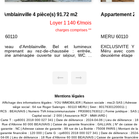
Appartement 2 pièce(s) meublé
Loyer 800 €/mois
charges comprises **
MERU 60110
EXCLUSIVITE YOU IMMOBILIER Dans le centre ville de
Méru avec commodités sur place et gare à 5 min. Au
deuxième étage d'un bâtiment, bel et lumineux appartement
F2meublé comprenant : au premier étage sas d'entrée, au
deuxième étage : palier, séjour, cuisine aménagée et
équipée ouverte sur séjour, une chambre, salle d'eau, WC.
Eau comprise dans les charges avec régularisation annuelle,
compteur EDF et gaz individuels. Disponible de suite.
Mentions légales
Affichage des informations légales : YOU IMMOBILIER | Raison sociale : msc2i SAS | Adresse
siège social : 64 rue Roger Salengro - 60110 MERU | Siret : 80176301200011 |
RCS : BEAUVAIS | Numero TVA Intracommunautaire : FR30801763012 | Forme juridique : SAS |
Capital social : 2 000 | Assurance RCP : MMA IARD |
Carte T : cpi6001 2018 000 027 341 | Date de délivrance : 2024-04-06 | Lieu de délivrance : 18
Rue d'Allonne 60 000 BEAUVAIS | Caisse de garantie financière : GALLIAN. | N° de caisse de
garantie : NC | Adresse caisse de garantie : 89 rue de La Boëtie - 75008 PARIS | Montant de la
garantie financière : 120 000 | Carte G : cpi6001 2018 000 027 341 | Date de délivrance : 2024-
04-06 | Lieu de délivrance : 18 Rue d'Allonne 60 000 BEAUVAIS | Caisse de garantie financière