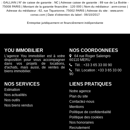
: GALLIAN | N° de caisse de garantie : NC | Adresse caisse de garantie : 89 rue de La Boëtie -
75008 PARIS | Montant de la garantie financière : 120 000 | Nom du médiateur : anm-conso |
Adresse du médiateur : 62, rue Tiquetonne, 75002 PARIS | Adresse du site :
www.anm-
conso.com
| Date d'obtention du label : 06/10/2017
Entreprise juridiquement et financièrement indépendante
YOU IMMOBILIER
NOS COORDONNÉES
L'agence You immobilier est à votre
64 rue Roger Salengro
disposition pour vous accompagner
60110 MERU
dans vos projets de locations,
Tél. : +33 3 65 33 00 90
d'achats, mais aussi, de ventes de
Tél. Location : +33 3 65 33 00
biens immobilier.
90
NOS SERVICES
LIENS PRATIQUES
Estmation
Notre agence
Nos actualités
Plan du site
Nos outils
Contactez-nous
Nos biens vendus
Mentions
Politique de confidentialité
Politique des cookies
Nos honoraires
Recrutement