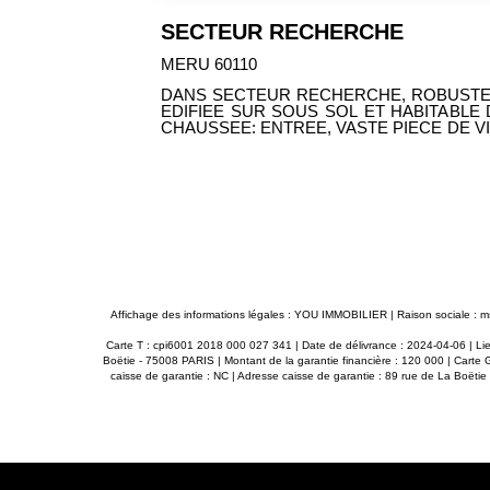
399 000 €
SAINTE GENEVIEVE 60730
DITIONNELLE
PROCHE AXES RAPIDES, COQUET
D. AU REZ DE
POTENTIEL ET HABITABLE DE PLAIN-PIED
INEE INSERT,
VIE AVEC CHEMINEE INSERT, CUISI
MBRE, SALLE
CHAMBRE, BUREAU, SALLE D'EAU,
 BAINS, WC.
L'ETAGE. CAVE, GARAGE ET DEPEND
ET. GRANDE
BIEN ENTRETENU 640 M². SES ATOUTS: LE CHARME DE SES
IEN CLOS DE
POUTRES APPARENTES, BEAUCOP DE PO
UX VOLUMES,
Affichage des informations légales : YOU IMMOBILIER | Raison sociale :
Carte T : cpi6001 2018 000 027 341 | Date de délivrance : 2024-04-06 | Lie
Boëtie - 75008 PARIS | Montant de la garantie financière : 120 000 | Carte
caisse de garantie : NC | Adresse caisse de garantie : 89 rue de La Boëti