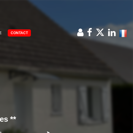
E
CONTACT
es **