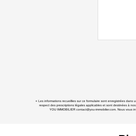
« Les informations recueillies sur ce formulaire sont enregistrées dans
respect des prescriptions légales applicables et sont destinées à nos
YOU IMMOBILIER contact@you-immobilier.com. Nous vous informo