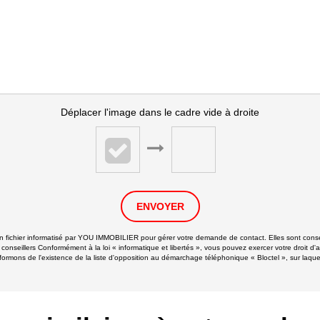
Déplacer l'image dans le cadre vide à droite
ENVOYER
 un fichier informatisé par YOU IMMOBILIER pour gérer votre demande de contact. Elles sont conser
 conseillers Conformément à la loi « informatique et libertés », vous pouvez exercer votre droit d'
ns de l'existence de la liste d'opposition au démarchage téléphonique « Bloctel », sur laquell