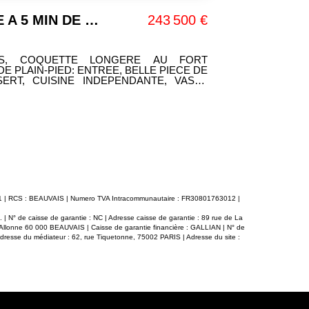
!
172 000 €
MERU
dont 5.85% TTC d'honoraires
MERU 60110
MERU. EN E
E MAISON ANCIENNE AMENAGEE AVEC
RESIDENCE 
ar mois) !! ENTREE, CUISINE SPACIEUSE
AUX BEAUX
SEJOUR AVEC BAIES VITREES, SALON,
STATIONNEM
'EAU, WC. UNE CAVE. GARAGE AVEC
OUVERTE, 2
NDERIE. TERRAIN CLOS DE 200 M². SES
PARC PRIVE 
CHE COMMERCES ET ECOLES!!
OPPORTUNITE
UN ENVIRON
0011 | RCS : BEAUVAIS | Numero TVA Intracommunautaire : FR30801763012 |
| N° de caisse de garantie : NC | Adresse caisse de garantie : 89 rue de La
d'Allonne 60 000 BEAUVAIS | Caisse de garantie financière : GALLIAN | N° de
Adresse du médiateur : 62, rue Tiquetonne, 75002 PARIS | Adresse du site :