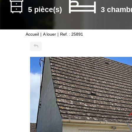
5 pièce(s)
3 chambr
Accueil
A louer
Ref. : 25891