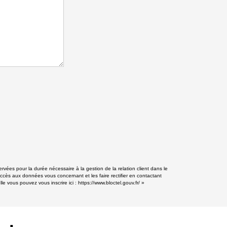
vées pour la durée nécessaire à la gestion de la relation client dans le
accès aux données vous concernant et les faire rectifier en contactant
e vous pouvez vous inscrire ici :
https://www.bloctel.gouv.fr/
»