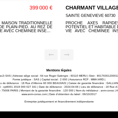
CHARMANT VILLAGE A 5 MIN DE SAINTE GENEVIEVSAINTE GENEVIEVE
243 500 €
Maison vendu louée 
ANDEVILLE 60570
TE LONGERE AU FORT
ANDEVILLE. CHARMANT
: ENTREE, BELLE PIECE DE
GOÛT (vendu louée 980€ p
NE INDEPENDANTE, VASTE
AMENAGEE ET EQUIPEE, 
 WC. GRAND GRENIER A
UNE CHAMBRE, SALLE D
ANCE. RAVISSANT JARDIN
GRENIER AU-DESSUS. BUA
ATOUTS: ATYPIQUE, PRO
TENTIEL !
Mentions légales
 msc2i SAS | Adresse siège social : 64 rue Roger Salengro - 60110 MERU | Siret : 8017630120
Forme juridique : SAS | Capital social : 2 000 | Assurance RCP : MMA IARD |
u de délivrance : 18 Rue d'Allonne 60 000 BEAUVAIS | Caisse de garantie financière : GALLIAN. 
 G : cpi6001 2018 000 027 341 | Date de délivrance : 2024-04-06 | Lieu de délivrance : 18 Rue 
e - 75008 PARIS | Montant de la garantie financière : 120 000 | Nom du médiateur : anm-conso | 
www.anm-conso.com
| Date d'obtention du label : 06/10/2017
Entreprise juridiquement et financièrement indépendante