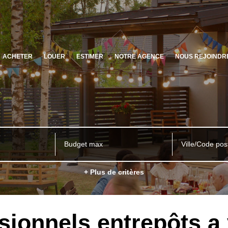
ACHETER
LOUER
ESTIMER
NOTRE AGENCE
NOUS REJOINDR
Ville/Code pos
+ Plus de critères
sionnels entrepôts a