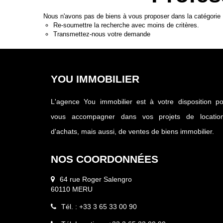
Nous n'avons pas de biens à vous proposer dans la catégorie P
Re-soumettre la recherche avec moins de critères.
Transmettez-nous votre demande
YOU IMMOBILIER
L'agence You immobilier est à votre disposition p
vous accompagner dans vos projets de location
d'achats, mais aussi, de ventes de biens immobilier.
NOS COORDONNÉES
64 rue Roger Salengro
60110 MERU
Tél. : +33 3 65 33 00 90