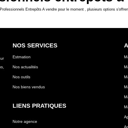
rofessionnels Entrepôts A vendre pour le moment , plusieurs options s'offren
NOS SERVICES
A
Estmation
Ma
our
s,
Nos actualités
Ma
Nos outils
Ma
Nos biens vendus
Ma
Ma
LIENS PRATIQUES
Ma
Ap
Notre agence
Ap