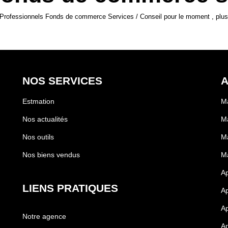
Professionnels Fonds de commerce Services / Conseil pour le moment , plusie
NOS SERVICES
A
Estmation
Ma
Nos actualités
Ma
Nos outils
Ma
Nos biens vendus
Ma
A
LIENS PRATIQUES
Ap
Ap
Notre agence
Ap