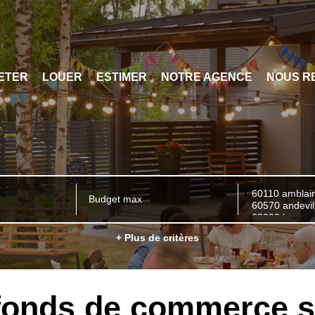
ETER
LOUER
ESTIMER
NOTRE AGENCE
NOUS R
+ Plus de critères
fonds de commerce se