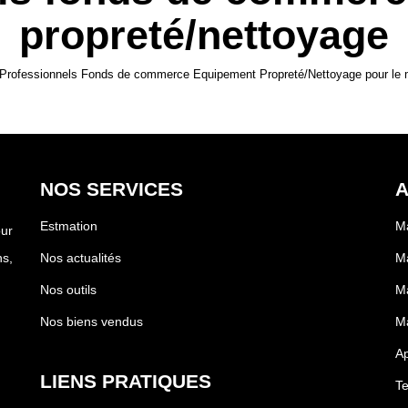
propreté/nettoyage
 Professionnels Fonds de commerce Equipement Propreté/Nettoyage pour le mo
NOS SERVICES
A
Estmation
Ma
our
s,
Nos actualités
Ma
Nos outils
Ma
Nos biens vendus
Ma
Ap
LIENS PRATIQUES
Te