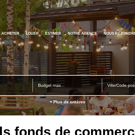
ACHETER
LOUER
ESTIMER
NOTRE AGENCE
NOUS REJOINDR
Ville/Code pos
+ Plus de critères
ls fonds de commer