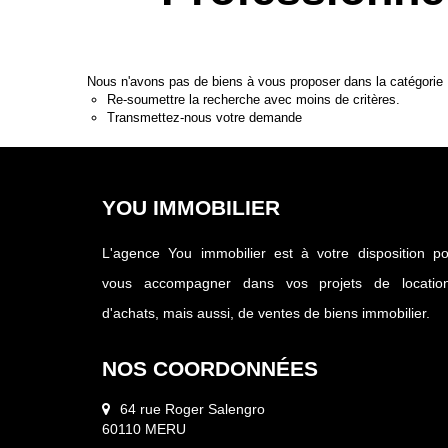
Nous n'avons pas de biens à vous proposer dans la catégorie
Re-soumettre la recherche avec moins de critères.
Transmettez-nous votre demande
YOU IMMOBILIER
L'agence You immobilier est à votre disposition p
vous accompagner dans vos projets de location
d'achats, mais aussi, de ventes de biens immobilier.
NOS COORDONNÉES
64 rue Roger Salengro
60110 MERU