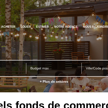
ACHETER
LOUER
ESTIMER
NOTRE AGENCE
NOUS REJOINDR
Ville/Code pos
+ Plus de critères
ls fonds de commerc