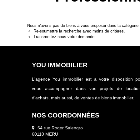
Nous n'avons pas de biens à vous proposer dans la catégorie P
Re-soumettre la recherche avec moins de critères.
Transmettez-nous votre demande
YOU IMMOBILIER
L'agence You immobilier est à votre disposition p
vous accompagner dans vos projets de location
d'achats, mais aussi, de ventes de biens immobilier.
NOS COORDONNÉES
64 rue Roger Salengro
60110 MERU