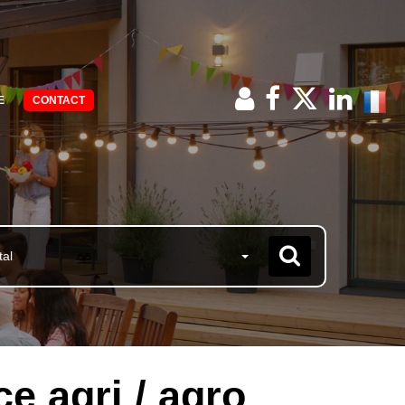
E
CONTACT
tal
e agri / agro