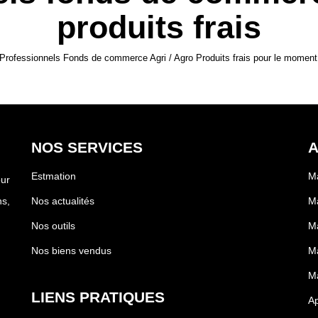
produits frais
rofessionnels Fonds de commerce Agri / Agro Produits frais pour le moment , 
NOS SERVICES
A
Estmation
Ma
our
s,
Nos actualités
Ma
Nos outils
Ma
Nos biens vendus
Ma
Ma
LIENS PRATIQUES
Ap