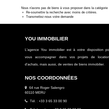
Nous n'avons pas de biens à vous proposer dans la catégorie M
Re-soumettre la recherche avec moins de critères.
Transmettez-nous votre demande
YOU IMMOBILIER
L'agence You immobilier est à votre disposition p
vous accompagner dans vos projets de location
d'achats, mais aussi, de ventes de biens immobilier.
NOS COORDONNÉES
64 rue Roger Salengro
60110 MERU
Tél. : +33 3 65 33 00 90