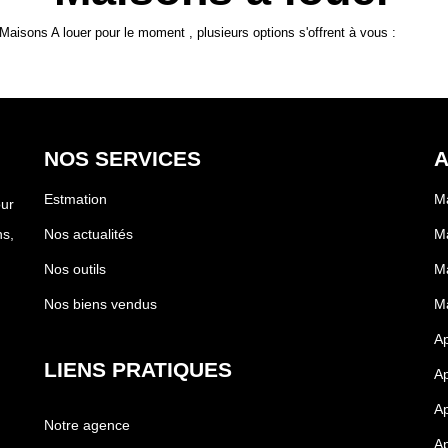
aisons A louer pour le moment , plusieurs options s'offrent à vous :
NOS SERVICES
A
Estmation
Ma
our
s,
Nos actualités
Ma
Nos outils
Ma
Nos biens vendus
Ma
A
LIENS PRATIQUES
Ap
Ap
Notre agence
Ap