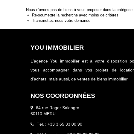
Nous n'avons pas de biens à vous proposer dans la catégorie M
Re-soumettre la recherche avec moins de critères.
Transmettez-nous votre demande
YOU IMMOBILIER
L'agence You immobilier est à votre disposition p
vous accompagner dans vos projets de location
d'achats, mais aussi, de ventes de biens immobilier.
NOS COORDONNÉES
64 rue Roger Salengro
60110 MERU
Tél. : +33 3 65 33 00 90