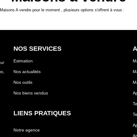
aisons A vendre pour le moment , plusieurs options s'offrent à vous :
NOS SERVICES
A
Estmation
Ma
our
s,
Nos actualités
Ma
Nos outils
Ma
Nos biens vendus
Ap
Te
LIENS PRATIQUES
Te
Ap
Notre agence
Ap