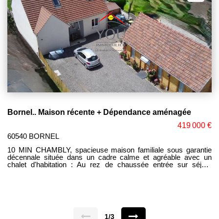
Bornel.. Maison récente + Dépendance aménagée
419 000 €
60540 BORNEL
10 MIN CHAMBLY, spacieuse maison familiale sous garantie
décennale située dans un cadre calme et agréable avec un
chalet d'habitation : Au rez de chaussée entrée sur séjour
double avec poêle à granules, cuisine ouverte aménagée et
équipée, suite parentale avec salle d'eau et dressing, cellier,
WC. A l'étage palier, 2 généreuses chambres dont une avec
dressing, salle de bains avec WC Belle annexe Idéal pour un
adolescent ou héberger vos proches. Jardin arboré et clos de
900m², terrasse bien exposé. Gare et commerces sur place !!
1/3