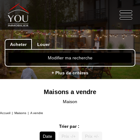
Acheter
Louer
Modifier ma recherche
+ Plus de critères
Maisons a vendre
Maison
Accueil
Maisons
A vendre
Trier par :
Date
Prix -/+
Prix +/-