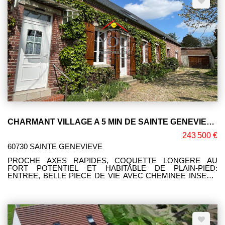
CHARMANT VILLAGE A 5 MIN DE SAINTE GENEVIEVSAINTE GENEVIEVE
243 500 €
60730 SAINTE GENEVIEVE
PROCHE AXES RAPIDES, COQUETTE LONGERE AU
FORT POTENTIEL ET HABITABLE DE PLAIN-PIED:
ENTREE, BELLE PIECE DE VIE AVEC CHEMINEE INSERT,
CUISINE INDEPENDANTE, VASTE CHAMBRE, BUREAU,
SALLE D'EAU, WC. GRAND GRENIER A L'ETAGE. CAVE,
GARAGE ET DEPENDANCE. RAVISSANT JARDIN BIEN
ENTRETENU 640 M². SES ATOUTS: LE CHARME DE SES
POUTRES APPARENTES, BEAUCOP DE POTENTIEL !