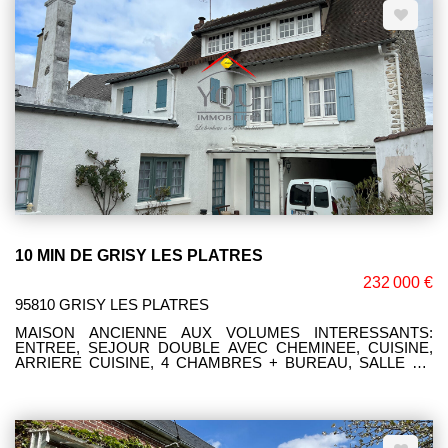
06.47.93.23.64.
10 MIN DE GRISY LES PLATRES
232 000 €
95810 GRISY LES PLATRES
MAISON ANCIENNE AUX VOLUMES INTERESSANTS:
ENTREE, SEJOUR DOUBLE AVEC CHEMINEE, CUISINE,
ARRIERE CUISINE, 4 CHAMBRES + BUREAU, SALLE DE
BAINS, 2 WC. BEAU GRENIER A EXPLOITER, VASTE
DEPENDANCE DE PLUS DE 60 M². GARAGE. TERRAIN DE
795 M² CLOS. SES ATOUTS: SON POTENTIEL, SON
CHARME.