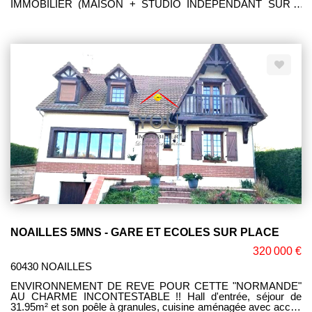
IMMOBILIER (MAISON + STUDIO INDEPENDANT SUR 2
NIVEAUX ET GARAGE/ATELIER DE 59M2) POMPE A
CHALEUR +PANNEAUX SOLAIRES. LE TOUT ELEVE SUR
742M² DE JARDIN PAYSAGE A L'BRI DE REGARDS... UNE
BELLE OPPORTUNITE! Corinne LEFEVRE (EI)RSAC:
980775340 Téléphone: 06.47.93 .23.64.
NOAILLES 5MNS - GARE ET ECOLES SUR PLACE
320 000 €
60430 NOAILLES
ENVIRONNEMENT DE REVE POUR CETTE "NORMANDE"
AU CHARME INCONTESTABLE !! Hall d'entrée, séjour de
31.95m² et son poêle à granules, cuisine aménagée avec accès