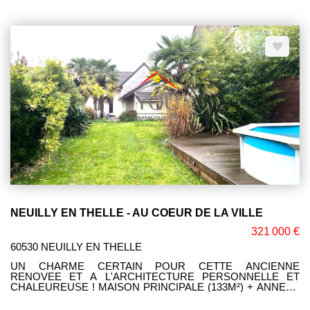
CHAMBRE DE 11M2, 3 CHAMBRES ET BUREAU, CAVE,
COUR DE 40M² CLOS DE MURS + BARBECUE, EXPOSEE
SUD... 1 SEUL ELU ! Corinne LEFEVRE (EI) RSAC:
980775340 Téléphone: 06 47 93 23 64
NEUILLY EN THELLE - AU COEUR DE LA VILLE
321 000 €
60530 NEUILLY EN THELLE
UN CHARME CERTAIN POUR CETTE ANCIENNE
RENOVEE ET A L'ARCHITECTURE PERSONNELLE ET
CHALEUREUSE ! MAISON PRINCIPALE (133M²) + ANNEXE
INDIVIDUELLE... LE TOUT EDIFIE SUR 417M² DE JARDIN
PAYSAGE AVEC PISCINE HORS SOL ET DEPENDANCE.