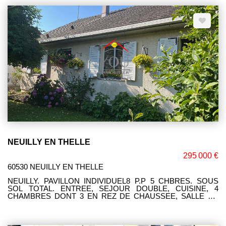
Corinne LEFEVRE (EI) RSAC: 980775340 Téléphone: 06 47 93
23 64
NEUILLY EN THELLE
295 000 €
60530 NEUILLY EN THELLE
NEUILLY. PAVILLON INDIVIDUEL8 P.P 5 CHBRES. SOUS
SOL TOTAL. ENTREE, SEJOUR DOUBLE, CUISINE, 4
CHAMBRES DONT 3 EN REZ DE CHAUSSEE, SALLE DE
JEUX, BUREAU, SALLE D'EAU, 2 WC. GARAGE . TERRAIN
DE 550 M² SECTEUR PRISE. Corinne LEFEVRE (EI) RSAC:
980775340 Téléphone: 06 47 93 23 64