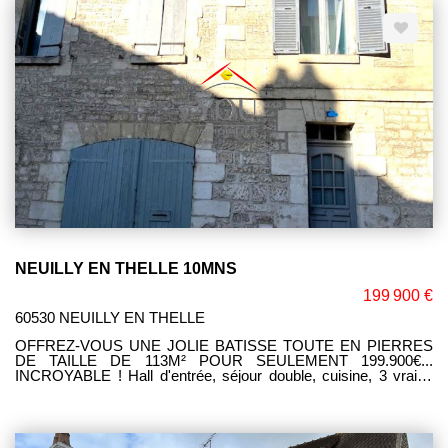
NEUILLY EN THELLE 10MNS
199 900 €
60530 NEUILLY EN THELLE
OFFREZ-VOUS UNE JOLIE BATISSE TOUTE EN PIERRES
DE TAILLE DE 113M² POUR SEULEMENT 199.900€...
INCROYABLE ! Hall d'entrée, séjour double, cuisine, 3 vraies
chambres (20, 15 et 12M²) + un comble pré-aménagé d'environ
60M². Local poubelle et garage à moto. Espace extérieur avec
une vue imprenable et sans vis-à-vis.... UN SEUL ELU !!! Mme
Corinne LEFEVRE (E.I) RSAC 980.775.340. CIMPIEGNE. Tél.