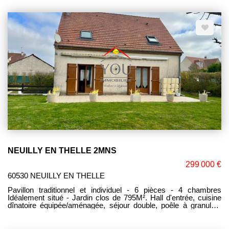
NOMBREUSES POSSIBILITES (ARTISANS, PROFESSIONS
LIBERALES, FAMILLE A RECEVOIR OU ENFANT QUI
SOUHAITE SON INDEPENDANCE). Corinne LEFEVRE (E.I)
RSAC 980.775.340 - TEL. 06.47.93.23.64.
NEUILLY EN THELLE 2MNS
299 000 €
60530 NEUILLY EN THELLE
Pavillon traditionnel et individuel - 6 pièces - 4 chambres
Idéalement situé - Jardin clos de 795M². Hall d'entrée, cuisine
dînatoire équipée/aménagée, séjour double, poêle à granules,
une chambres en rdc, WC, A l'étage : Palier, 3 belles chambres,
SDB+WC. Cave totale. Matériaux de qualité. Stationnements
voitures, vaste terrasse, piscine hors sol, Cabanon de Jardin.