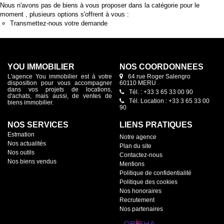
Nous n'avons pas de biens à vous proposer dans la catégorie pour le
moment , plusieurs options s'offrent à vous :
Transmettez-nous votre demande
YOU IMMOBILIER
NOS COORDONNÉES
L'agence You immobilier est à votre
64 rue Roger Salengro
disposition pour vous accompagner
60110 MERU
dans vos projets de locations,
Tél. : +33 3 65 33 00 90
d'achats, mais aussi, de ventes de
Tél. Location : +33 3 65 33 00
biens immobilier.
90
NOS SERVICES
LIENS PRATIQUES
Estmation
Notre agence
Nos actualités
Plan du site
Nos outils
Contactez-nous
Nos biens vendus
Mentions
Politique de confidentialité
Politique des cookies
Nos honoraires
Recrutement
Nos partenaires