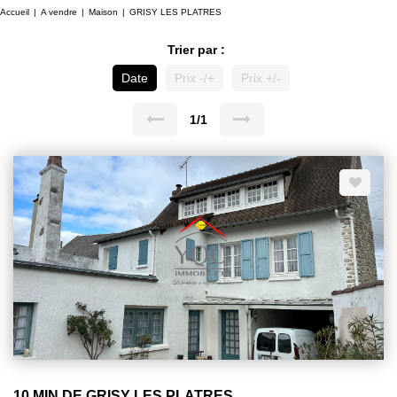
Accueil
A vendre
Maison
GRISY LES PLATRES
Trier par :
Date
Prix -/+
Prix +/-
1/1
10 MIN DE GRISY LES PLATRES