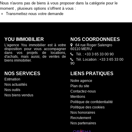
Nous n'avons pas de biens à vous proposer dans la catégorie pour le
moment , plusieurs options s'offrent à vous :
Transmettez-nous votre demande
YOU IMMOBILIER
NOS COORDONNÉES
L'agence You immobilier est à votre
64 rue Roger Salengro
disposition pour vous accompagner
60110 MERU
dans vos projets de locations,
Tél. : +33 3 65 33 00 90
d'achats, mais aussi, de ventes de
Tél. Location : +33 3 65 33 00
biens immobilier.
90
NOS SERVICES
LIENS PRATIQUES
Estmation
Notre agence
Nos actualités
Plan du site
Nos outils
Contactez-nous
Nos biens vendus
Mentions
Politique de confidentialité
Politique des cookies
Nos honoraires
Recrutement
Nos partenaires