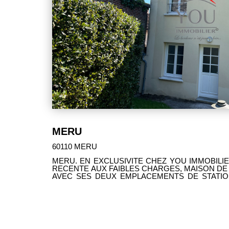
MERU
60110 MERU
MERU. EN EXCLUSIVITE CHEZ YOU IMMOBILI
RECENTE AUX FAIBLES CHARGES, MAISON DE
AVEC SES DEUX EMPLACEMENTS DE STATIO
VIE LUMINEUSE, CUISINE OUVERTE, 2 GRAND
D'EAU. VASTE PARC PRIVE ET SECURISE AVEC
JOLIE OPPORTUNITE A SAISIR !! SES ATOUT
UN ENVIRONNEMENT AGREABLE.