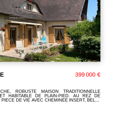
E
399 000 €
CHE, ROBUSTE MAISON TRADITIONNELLE
ET HABITABLE DE PLAIN-PIED. AU REZ DE
PIECE DE VIE AVEC CHEMINEE INSERT, BELLE
RE, UNE CHAMBRE, SALLE D'EAU, WC. AU 1ER
E DE BAINS, WC. GARAGE SUPPLEMENTAIRE DE
RANDE TERRASSE DONNANT SUR UN TERRAIN
 2500 M². SES ATOUTS: SON CHARME ET SES
 LUMINEUSE ET TRES BIEN ENTRETENUE !