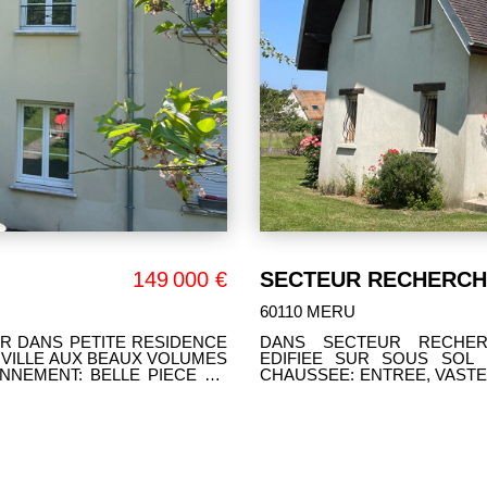
149 000 €
SECTEUR RECHERCH
60110 MERU
ER DANS PETITE RESIDENCE
DANS SECTEUR RECHER
 VILLE AUX BEAUX VOLUMES
EDIFIEE SUR SOUS SOL 
NNEMENT: BELLE PIECE DE
CHAUSSEE: ENTREE, VASTE 
ES CHAMBRES, 2 WC, SALLE
CUISINE AMENAGEE DINATOI
 2 PLACES DE PARKING. UNE
ETAGE: 4 CHAMBRES, SALL
S: ELLE EST RECENTE, DANS
+ DE 45 M², CHALET. G
PAYSAGE ET BIEN CLOS DE
BEAUX VOLUMES, ELLE EST