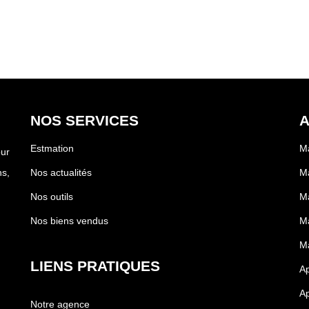
NOS SERVICES
A
Estmation
Ma
our
s,
Nos actualités
Ma
Nos outils
Ma
Nos biens vendus
Ma
Ma
LIENS PRATIQUES
A
Ap
Notre agence