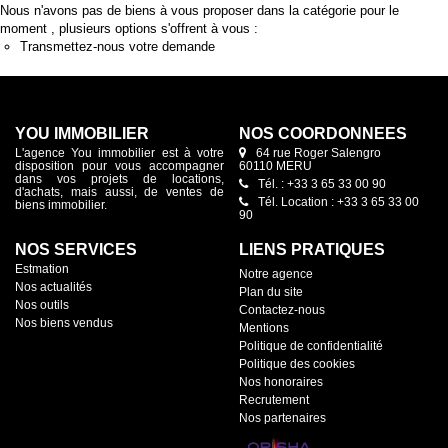
Nous n'avons pas de biens à vous proposer dans la catégorie pour le
moment , plusieurs options s'offrent à vous :
Transmettez-nous votre demande
YOU IMMOBILIER
NOS COORDONNÉES
L'agence You immobilier est à votre
64 rue Roger Salengro
disposition pour vous accompagner
60110 MERU
dans vos projets de locations,
Tél. : +33 3 65 33 00 90
d'achats, mais aussi, de ventes de
Tél. Location : +33 3 65 33 00
biens immobilier.
90
NOS SERVICES
LIENS PRATIQUES
Estmation
Notre agence
Nos actualités
Plan du site
Nos outils
Contactez-nous
Nos biens vendus
Mentions
Politique de confidentialité
Politique des cookies
Nos honoraires
Recrutement
Nos partenaires