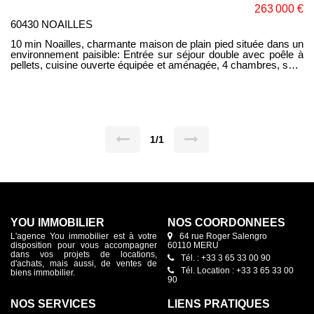
263 000 €
60430 NOAILLES
10 min Noailles, charmante maison de plain pied située dans un
environnement paisible: Entrée sur séjour double avec poêle à
pellets, cuisine ouverte équipée et aménagée, 4 chambres, salle
d'eau, buanderie, WC. Terrain de 680m² clos, garage attenant.
Ses atouts: Bonne performance énergétique, plain pied.
1/1
YOU IMMOBILIER
NOS COORDONNÉES
L'agence You immobilier est à votre
64 rue Roger Salengro
disposition pour vous accompagner
60110 MERU
dans vos projets de locations,
Tél. : +33 3 65 33 00 90
d'achats, mais aussi, de ventes de
Tél. Location : +33 3 65 33 00
biens immobilier.
90
NOS SERVICES
LIENS PRATIQUES