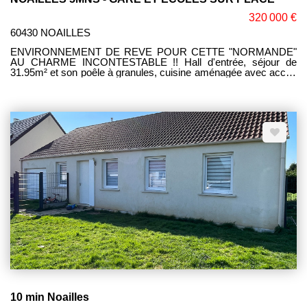
320 000 €
60430 NOAILLES
ENVIRONNEMENT DE REVE POUR CETTE "NORMANDE"
AU CHARME INCONTESTABLE !! Hall d'entrée, séjour de
31.95m² et son poêle à granules, cuisine aménagée avec accès
terrasse plain Sud, 4 belles chambres dont 1 en RDC et 1 avec
un balcon/terrasse, sdb et sde, 2 WC. Sous sol total
compartimenté, Chaudière neuve de marque VIESSMANN.
Terrasse et chalet de Jardin, bassin aquatique, le tout édifié sur
1912M² de terrain clos. Mme Corinne LEFEVRE (E.I) RSAC
980.775.340 COMPIEGNE. Tél. 06.47.93.23.64.
10 min Noailles