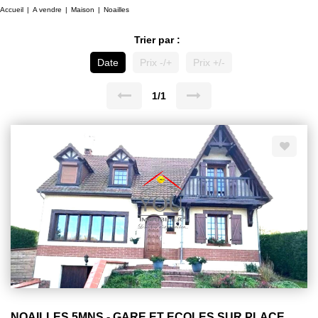
Accueil
A vendre
Maison
Noailles
Trier par :
Date
Prix -/+
Prix +/-
1/1
NOAILLES 5MNS - GARE ET ECOLES SUR PLACE