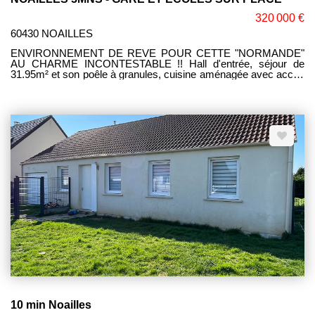
320 000 €
60430 NOAILLES
ENVIRONNEMENT DE REVE POUR CETTE "NORMANDE"
AU CHARME INCONTESTABLE !! Hall d'entrée, séjour de
31.95m² et son poêle à granules, cuisine aménagée avec accès
terrasse plain Sud, 4 belles chambres dont 1 en RDC et 1 avec
un balcon/terrasse, sdb et sde, 2 WC. Sous sol total
compartimenté, Chaudière neuve de marque VIESSMANN.
Terrasse et chalet de Jardin, bassin aquatique, le tout édifié sur
1912M² de terrain clos. Mme Corinne LEFEVRE (E.I) RSAC
980.775.340 COMPIEGNE. Tél. 06.47.93.23.64.
10 min Noailles