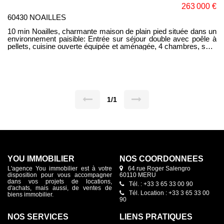
263 000 €
60430 NOAILLES
10 min Noailles, charmante maison de plain pied située dans un
environnement paisible: Entrée sur séjour double avec poêle à
pellets, cuisine ouverte équipée et aménagée, 4 chambres, salle
d'eau, buanderie, WC. Terrain de 680m² clos, garage attenant.
Ses atouts: Bonne performance énergétique, plain pied.
1/1
YOU IMMOBILIER
NOS COORDONNÉES
L'agence You immobilier est à votre
64 rue Roger Salengro
disposition pour vous accompagner
60110 MERU
dans vos projets de locations,
Tél. : +33 3 65 33 00 90
d'achats, mais aussi, de ventes de
Tél. Location : +33 3 65 33 00
biens immobilier.
90
NOS SERVICES
LIENS PRATIQUES