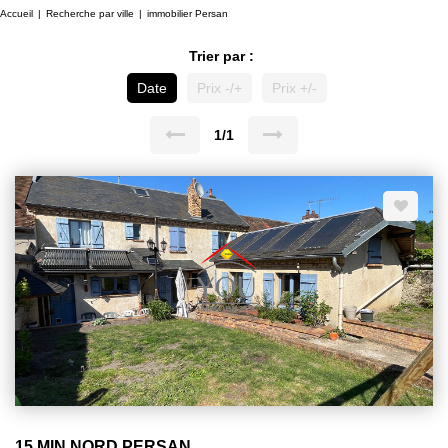
Accueil
Recherche par ville
immobilier Persan
Trier par :
Date
Prix -/+
Prix +/-
1/1
15 MIN NORD PERSAN