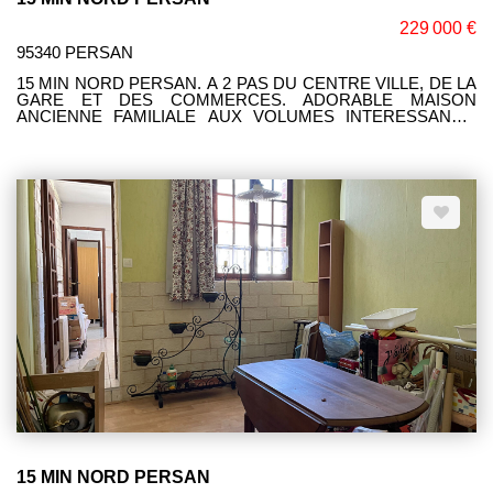
229 000 €
95340 PERSAN
15 MIN NORD PERSAN. A 2 PAS DU CENTRE VILLE, DE LA
GARE ET DES COMMERCES. ADORABLE MAISON
ANCIENNE FAMILIALE AUX VOLUMES INTERESSANTS:
ENTREE, SEJOUR DOUBLE AVEC CUISINE OUVERTE, 1
CHAMBRE, SALLE D'EAU, WC. AU 1ER: 4 CHAMBRES,
PIECE D'EAU POSSIBILITE SALLE DE BAINS. UNE
DEPENDANCE POSSIBILITE STUDIO. GARAGE SPACIEUX.
CAVE. JOLI TERRAIN DE 390 M² AVEC VASTE TERRASSE
SANS VIS A VIS. SES ATOUTS: SA PROXIMITE DES
COMMODITES, SON FORT POTENTIEL.
15 MIN NORD PERSAN