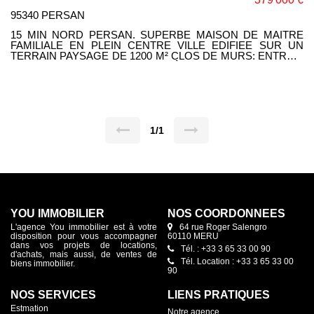
95340 PERSAN
15 MIN NORD PERSAN. SUPERBE MAISON DE MAITRE
FAMILIALE EN PLEIN CENTRE VILLE EDIFIEE SUR UN
TERRAIN PAYSAGE DE 1200 M² CLOS DE MURS: ENTREE,
SEJOUR DOUBLE AVEC POÊLE A BOIS, CUISINE
AMENAGEE DONNANT SUR UNE VASTE VERANDA SANS
VIS A VIS, 5 CHAMBRES DONT UNE EN REZ DE
CHAUSSEE, 2 SALLES D'EAU, 1 SALLE DE BAINS AVEC
DOUCHE, 3 WC, BUREAU, SALLE DE JEUX. CAVE TOTALE,
ABRI VEHICULE. SES ATOUTS: COMMERCES, ECOLES ET
GARE ACCESSIBLES A PIED, UN BIEN RARE SUR LE
1/1
SECTEUR.
YOU IMMOBILIER
NOS COORDONNÉES
L'agence You immobilier est à votre
64 rue Roger Salengro
disposition pour vous accompagner
60110 MERU
dans vos projets de locations,
Tél. : +33 3 65 33 00 90
d'achats, mais aussi, de ventes de
Tél. Location : +33 3 65 33 00
biens immobilier.
90
NOS SERVICES
LIENS PRATIQUES
Estmation
Notre agence