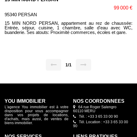
99 000 €
95340 PERSAN
15 MIN NORD PERSAN, appartement au rez de chaussée:
Entrée, séjour, cuisine, 1 chambre, salle d'eau avec WC,
buanderie. Ses atouts: Proximité commerces, écoles et gare.
1/1
YOU IMMOBILIER
NOS COORDONNÉES
L'agence You immobilier est à votre
64 rue Roger Salengro
disposition pour vous accompagner
60110 MERU
dans vos projets de locations,
Tél. : +33 3 65 33 00 90
d'achats, mais aussi, de ventes de
Tél. Location : +33 3 65 33 00
biens immobilier.
90
NOS SERVICES
LIENS PRATIQUES