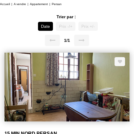
Accueil
A vendre
Appartement
Persan
Trier par :
Date
Prix -/+
Prix +/-
1/1
15 MIN NORD PERSAN